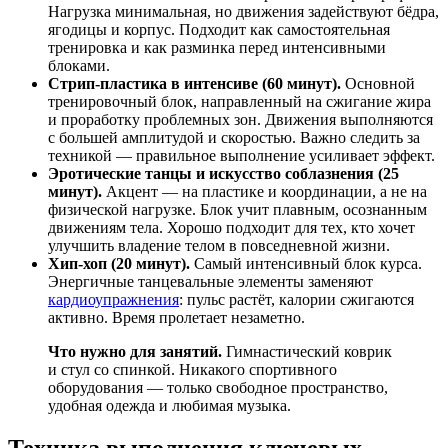
Нагрузка минимальная, но движения задействуют бёдра,
ягодицы и корпус. Подходит как самостоятельная
тренировка и как разминка перед интенсивными
блоками.
Стрип-пластика в интенсиве (60 минут).
Основной
тренировочный блок, направленный на сжигание жира
и проработку проблемных зон. Движения выполняются
с большей амплитудой и скоростью. Важно следить за
техникой — правильное выполнение усиливает эффект.
Эротические танцы и искусство соблазнения (25
минут).
Акцент — на пластике и координации, а не на
физической нагрузке. Блок учит плавным, осознанным
движениям тела. Хорошо подходит для тех, кто хочет
улучшить владение телом в повседневной жизни.
Хип-хоп (20 минут).
Самый интенсивный блок курса.
Энергичные танцевальные элементы заменяют
кардиоупражнения
: пульс растёт, калории сжигаются
активно. Время пролетает незаметно.
Что нужно для занятий.
Гимнастический коврик
и стул со спинкой. Никакого спортивного
оборудования — только свободное пространство,
удобная одежда и любимая музыка.
Техника выполнения ключевых