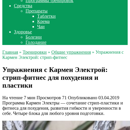
Программы тренировок
Средства
Препараты
Таблетки
Крема
Чаи
Здоровье
Болезни
Голодание
Главная
»
Тренировки
»
Общие упражнения
» Упражнения с
Кармен Электрой: стрип-фитнес
Упражнения с Кармен Электрой:
стрип-фитнес для похудения и
пластики
На чтение
7 мин
Просмотров
71
Опубликовано
03.04.2019
Программа Кармен Электры — сочетание стрип-пластики и
фитнеса для похудения, развития гибкости и уверенности в
себе. Четыре блока для любого уровня подготовки.