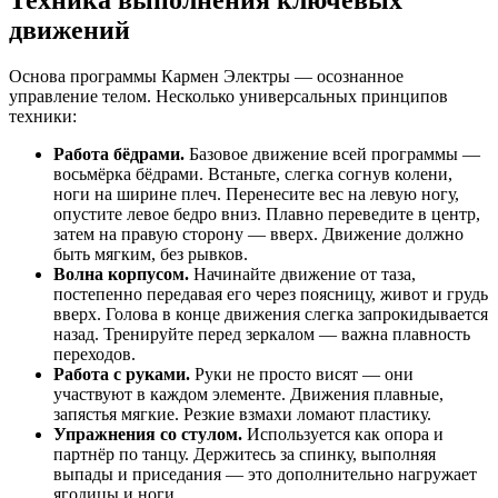
движений
Основа программы Кармен Электры — осознанное
управление телом. Несколько универсальных принципов
техники:
Работа бёдрами.
Базовое движение всей программы —
восьмёрка бёдрами. Встаньте, слегка согнув колени,
ноги на ширине плеч. Перенесите вес на левую ногу,
опустите левое бедро вниз. Плавно переведите в центр,
затем на правую сторону — вверх. Движение должно
быть мягким, без рывков.
Волна корпусом.
Начинайте движение от таза,
постепенно передавая его через поясницу, живот и грудь
вверх. Голова в конце движения слегка запрокидывается
назад. Тренируйте перед зеркалом — важна плавность
переходов.
Работа с руками.
Руки не просто висят — они
участвуют в каждом элементе. Движения плавные,
запястья мягкие. Резкие взмахи ломают пластику.
Упражнения со стулом.
Используется как опора и
партнёр по танцу. Держитесь за спинку, выполняя
выпады и приседания — это дополнительно нагружает
ягодицы и ноги.