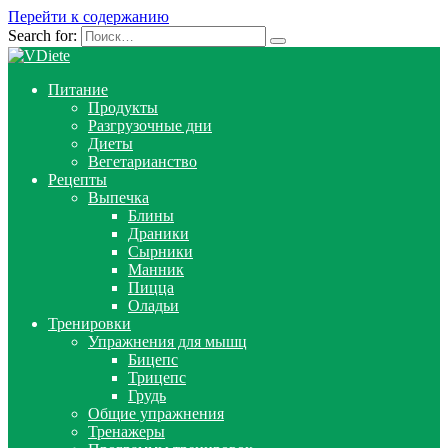
Перейти к содержанию
Search for:
Питание
Продукты
Разгрузочные дни
Диеты
Вегетарианство
Рецепты
Выпечка
Блины
Драники
Сырники
Манник
Пицца
Оладьи
Тренировки
Упражнения для мышц
Бицепс
Трицепс
Грудь
Общие упражнения
Тренажеры