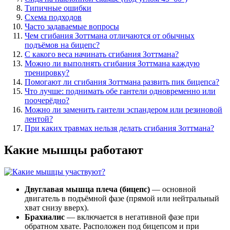
Типичные ошибки
Схема подходов
Часто задаваемые вопросы
Чем сгибания Зоттмана отличаются от обычных
подъёмов на бицепс?
С какого веса начинать сгибания Зоттмана?
Можно ли выполнять сгибания Зоттмана каждую
тренировку?
Помогают ли сгибания Зоттмана развить пик бицепса?
Что лучше: поднимать обе гантели одновременно или
поочерёдно?
Можно ли заменить гантели эспандером или резиновой
лентой?
При каких травмах нельзя делать сгибания Зоттмана?
Какие мышцы работают
Двуглавая мышца плеча (бицепс)
— основной
двигатель в подъёмной фазе (прямой или нейтральный
хват снизу вверх).
Брахиалис
— включается в негативной фазе при
обратном хвате. Расположен под бицепсом и при