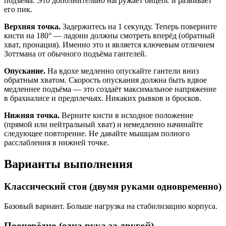
подъёма. Это дополнительно нагружает бицепс и развивает
его пик.
Верхняя точка.
Задержитесь на 1 секунду. Теперь поверните
кисти на 180° — ладони должны смотреть вперёд (обратный
хват, пронация). Именно это и является ключевым отличием
Зоттмана от обычного подъёма гантелей.
Опускание.
На вдохе медленно опускайте гантели вниз
обратным хватом. Скорость опускания должна быть вдвое
медленнее подъёма — это создаёт максимальное напряжение
в брахиалисе и предплечьях. Никаких рывков и бросков.
Нижняя точка.
Верните кисти в исходное положение
(прямой или нейтральный хват) и немедленно начинайте
следующее повторение. Не давайте мышцам полного
расслабления в нижней точке.
Варианты выполнения
Классический стоя (двумя руками одновременно)
Базовый вариант. Больше нагрузка на стабилизацию корпуса.
Поочерёдно (одна рука за другой)