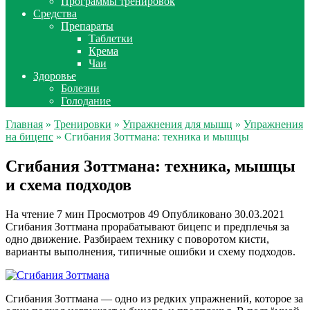
Программы тренировок
Средства
Препараты
Таблетки
Крема
Чаи
Здоровье
Болезни
Голодание
Главная
»
Тренировки
»
Упражнения для мышц
»
Упражнения
на бицепс
» Сгибания Зоттмана: техника и мышцы
Сгибания Зоттмана: техника, мышцы
и схема подходов
На чтение
7 мин
Просмотров
49
Опубликовано
30.03.2021
Сгибания Зоттмана прорабатывают бицепс и предплечья за
одно движение. Разбираем технику с поворотом кисти,
варианты выполнения, типичные ошибки и схему подходов.
Сгибания Зоттмана — одно из редких упражнений, которое за