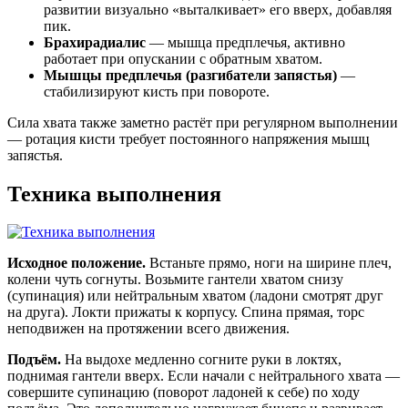
развитии визуально «выталкивает» его вверх, добавляя
пик.
Брахирадиалис
— мышца предплечья, активно
работает при опускании с обратным хватом.
Мышцы предплечья (разгибатели запястья)
—
стабилизируют кисть при повороте.
Сила хвата также заметно растёт при регулярном выполнении
— ротация кисти требует постоянного напряжения мышц
запястья.
Техника выполнения
Исходное положение.
Встаньте прямо, ноги на ширине плеч,
колени чуть согнуты. Возьмите гантели хватом снизу
(супинация) или нейтральным хватом (ладони смотрят друг
на друга). Локти прижаты к корпусу. Спина прямая, торс
неподвижен на протяжении всего движения.
Подъём.
На выдохе медленно согните руки в локтях,
поднимая гантели вверх. Если начали с нейтрального хвата —
совершите супинацию (поворот ладоней к себе) по ходу