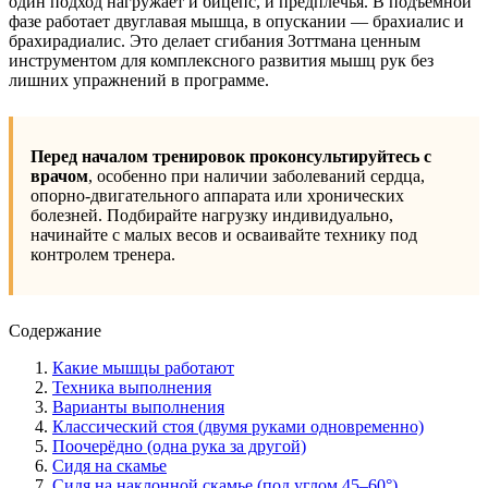
один подход нагружает и бицепс, и предплечья. В подъёмной
фазе работает двуглавая мышца, в опускании — брахиалис и
брахирадиалис. Это делает сгибания Зоттмана ценным
инструментом для комплексного развития мышц рук без
лишних упражнений в программе.
Перед началом тренировок проконсультируйтесь с
врачом
, особенно при наличии заболеваний сердца,
опорно-двигательного аппарата или хронических
болезней. Подбирайте нагрузку индивидуально,
начинайте с малых весов и осваивайте технику под
контролем тренера.
Содержание
Какие мышцы работают
Техника выполнения
Варианты выполнения
Классический стоя (двумя руками одновременно)
Поочерёдно (одна рука за другой)
Сидя на скамье
Сидя на наклонной скамье (под углом 45–60°)