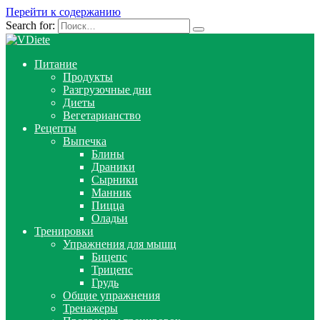
Перейти к содержанию
Search for:
Питание
Продукты
Разгрузочные дни
Диеты
Вегетарианство
Рецепты
Выпечка
Блины
Драники
Сырники
Манник
Пицца
Оладьи
Тренировки
Упражнения для мышц
Бицепс
Трицепс
Грудь
Общие упражнения
Тренажеры