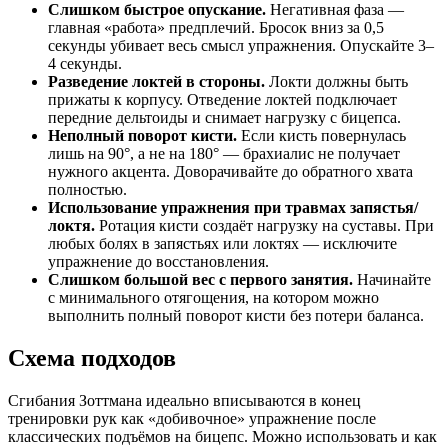
Слишком быстрое опускание.
Негативная фаза —
главная «работа» предплечий. Бросок вниз за 0,5
секунды убивает весь смысл упражнения. Опускайте 3–
4 секунды.
Разведение локтей в стороны.
Локти должны быть
прижаты к корпусу. Отведение локтей подключает
передние дельтоиды и снимает нагрузку с бицепса.
Неполный поворот кисти.
Если кисть повернулась
лишь на 90°, а не на 180° — брахиалис не получает
нужного акцента. Доворачивайте до обратного хвата
полностью.
Использование упражнения при травмах запястья/
локтя.
Ротация кисти создаёт нагрузку на суставы. При
любых болях в запястьях или локтях — исключите
упражнение до восстановления.
Слишком большой вес с первого занятия.
Начинайте
с минимального отягощения, на котором можно
выполнить полный поворот кисти без потери баланса.
Схема подходов
Сгибания Зоттмана идеально вписываются в конец
тренировки рук как «добивочное» упражнение после
классических подъёмов на бицепс. Можно использовать и как