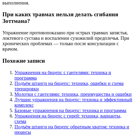
выполнения.
При каких травмах нельзя делать сгибания
Зоттмана?
Упражнение противопоказано при острых травмах запястья,
локтевого сустава и воспалении сухожилий предплечья. При
хронических проблемах — только после консультации с
врачом.
Похожие записи
Упражнения на бицепс с гантелями: техника и
программа
Подъём штанги на бицепс: техника, ошибки и схема
тренировки
Молотки с гантелями: техника, преимущества и ошибки
Лучшие упражнения на бицепс: техника и эффективный
комплекс
Базовые упражнения на бицепс: техника и программа
Упражнения на бицепс с гирей: техника, варианты,
схема
Подъём штанги на бицепс обратным хватом: техника и
нюансы