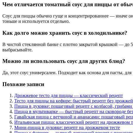
Чем отличается томатный соус для пиццы от обыч
Соус для пиццы обычно гуще и концентрированнее — иначе он 
тоньше и используется отдельно.
Как долго можно хранить соус в холодильнике?
В чистой стеклянной банке с плотно закрытой крышкой — до 5
выбрасывайте.
Можно ли использовать соус для других блюд?
Да, этот соус универсален. Подходит как основа для пасты, для
Похожие записи
Дрожжевое тесто для пиццы — классический рецепт
Тесто для пиццы на кефире: быстрый рецепт без дрожжей
Пицца в духовке: пошаговый рецепт с колбасой, грибами
Пицца в мультиварке — быстрый рецепт на сковороде бе
Гавайская пицца с ветчиной и ананасами: пошаговый ре
Итальянская пицца: классический рецепт на дрожжевом т
Мини-пицца в духовке: рецепт на дрожжевом тесте
Пицца с фаршем — сытный домашний рецепт с пошагов