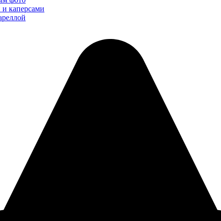
 и каперсами
цареллой