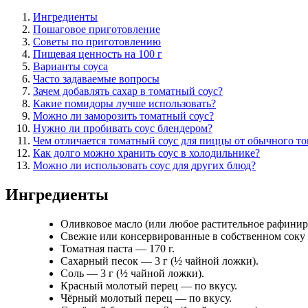
Ингредиенты
Пошаговое приготовление
Советы по приготовлению
Пищевая ценность на 100 г
Варианты соуса
Часто задаваемые вопросы
Зачем добавлять сахар в томатный соус?
Какие помидоры лучше использовать?
Можно ли заморозить томатный соус?
Нужно ли пробивать соус блендером?
Чем отличается томатный соус для пиццы от обычного то
Как долго можно хранить соус в холодильнике?
Можно ли использовать соус для других блюд?
Ингредиенты
Оливковое масло (или любое растительное рафинир
Свежие или консервированные в собственном соку
Томатная паста — 170 г.
Сахарный песок — 3 г (½ чайной ложки).
Соль — 3 г (½ чайной ложки).
Красный молотый перец — по вкусу.
Чёрный молотый перец — по вкусу.