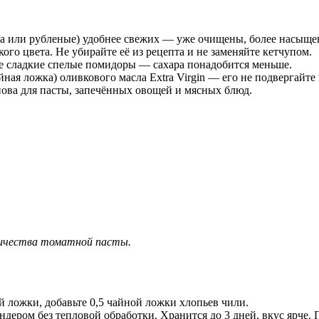
а или рубленые) удобнее свежих — уже очищены, более насыщен
ого цвета. Не убирайте её из рецепта и не заменяйте кетчупом.
те сладкие спелые помидоры — сахара понадобится меньше.
йная ложка) оливкового масла Extra Virgin — его не подвергайте
нова для пасты, запечённых овощей и мясных блюд.
личества томатной пасты.
й ложки, добавьте 0,5 чайной ложки хлопьев чили.
дером без тепловой обработки. Хранится до 3 дней, вкус ярче.