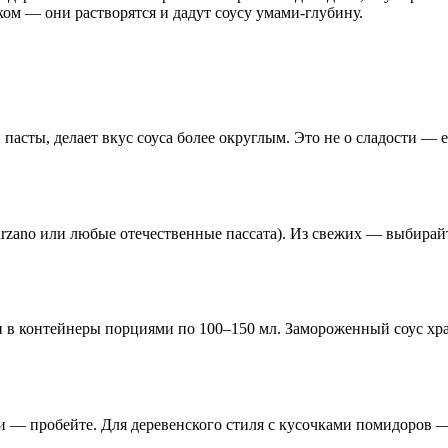
ком — они растворятся и дадут соусу умами-глубину.
пасты, делает вкус соуса более округлым. Это не о сладости 
arzano или любые отечественные пассата). Из свежих — выбира
и в контейнеры порциями по 100–150 мл. Замороженный соус хра
 — пробейте. Для деревенского стиля с кусочками помидоров — о