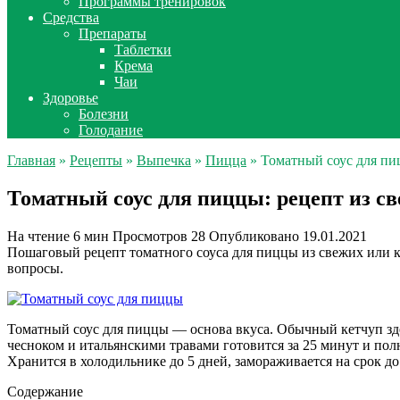
Программы тренировок
Средства
Препараты
Таблетки
Крема
Чаи
Здоровье
Болезни
Голодание
Главная
»
Рецепты
»
Выпечка
»
Пицца
» Томатный соус для пи
Томатный соус для пиццы: рецепт из с
На чтение
6 мин
Просмотров
28
Опубликовано
19.01.2021
Пошаговый рецепт томатного соуса для пиццы из свежих или к
вопросы.
Томатный соус для пиццы — основа вкуса. Обычный кетчуп зде
чесноком и итальянскими травами готовится за 25 минут и пол
Хранится в холодильнике до 5 дней, замораживается на срок до
Содержание