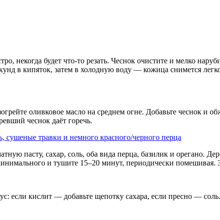
тро, некогда будет что-то резать. Чеснок очистите и мелко нару
секунд в кипяток, затем в холодную воду — кожица снимется ле
огрейте оливковое масло на среднем огне. Добавьте чеснок и о
ревший чеснок даёт горечь.
тную пасту, сахар, соль, оба вида перца, базилик и орегано. Д
минимального и тушите 15–20 минут, периодически помешивая. За
ус: если кислит — добавьте щепотку сахара, если пресно — соль