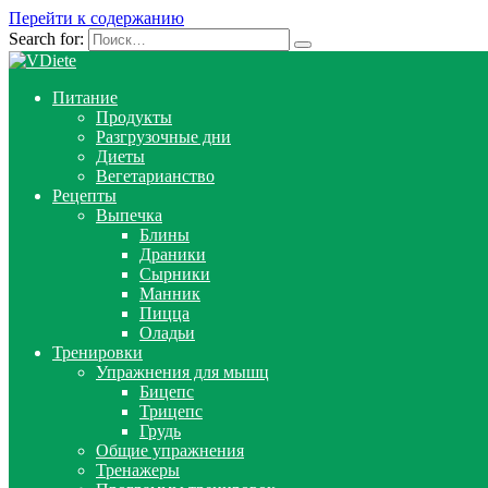
Перейти к содержанию
Search for:
Питание
Продукты
Разгрузочные дни
Диеты
Вегетарианство
Рецепты
Выпечка
Блины
Драники
Сырники
Манник
Пицца
Оладьи
Тренировки
Упражнения для мышц
Бицепс
Трицепс
Грудь
Общие упражнения
Тренажеры