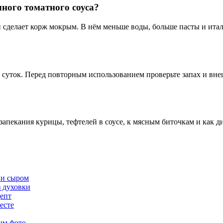
ного томатного соуса?
сделает корж мокрым. В нём меньше воды, больше пасты и итал
 суток. Перед повторным использованием проверьте запах и вн
 запекания курицы, тефтелей в соусе, к мясным биточкам и как д
 и сыром
з духовки
цепт
есте
ым фото