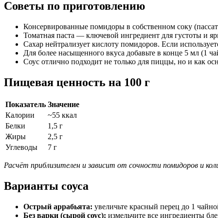
Советы по приготовлению
Консервированные помидоры в собственном соку (пассат
Томатная паста — ключевой ингредиент для густоты и ярк
Сахар нейтрализует кислоту помидоров. Если используе
Для более насыщенного вкуса добавьте в конце 5 мл (1 ча
Соус отлично подходит не только для пиццы, но и как ос
Пищевая ценность на 100 г
Показатель
Значение
Калории
~55 ккал
Белки
1,5 г
Жиры
2,5 г
Углеводы
7 г
Расчёт приблизителен и зависит от сочности помидоров и ко
Варианты соуса
Острый аррабьята:
увеличьте красный перец до 1 чайно
Без варки (сырой соус):
измельчите все ингредиенты блен