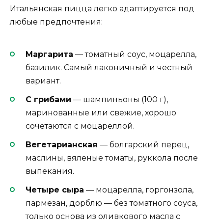
Итальянская пицца легко адаптируется под
любые предпочтения:
Маргарита
— томатный соус, моцарелла,
базилик. Самый лаконичный и честный
вариант.
С грибами
— шампиньоны (100 г),
маринованные или свежие, хорошо
сочетаются с моцареллой.
Вегетарианская
— болгарский перец,
маслины, вяленые томаты, руккола после
выпекания.
Четыре сыра
— моцарелла, горгонзола,
пармезан, дорблю — без томатного соуса,
только основа из оливкового масла с