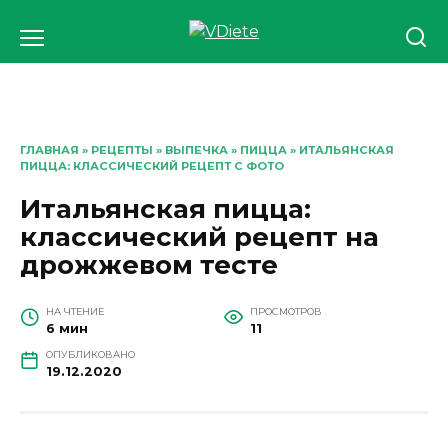
Перейти
к
содержанию
ГЛАВНАЯ
»
РЕЦЕПТЫ
»
ВЫПЕЧКА
»
ПИЦЦА
» ИТАЛЬЯНСКАЯ
ПИЦЦА: КЛАССИЧЕСКИЙ РЕЦЕПТ С ФОТО
Итальянская пицца:
классический рецепт на
дрожжевом тесте
НА ЧТЕНИЕ
ПРОСМОТРОВ
6 мин
11
ОПУБЛИКОВАНО
19.12.2020