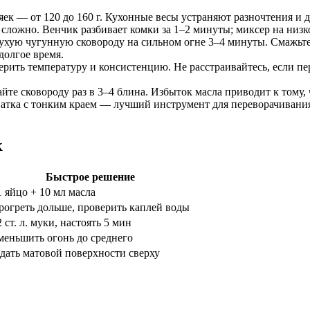
ек — от 120 до 160 г. Кухонные весы устраняют разночтения и 
сложно. Венчик разбивает комки за 1–2 минуты; миксер на низк
ухую чугунную сковороду на сильном огне 3–4 минуты. Смажьте
долгое время.
рить температуру и консистенцию. Не расстраивайтесь, если пе
йте сковороду раз в 3–4 блина. Избыток масла приводит к тому,
тка с тонким краем — лучший инструмент для переворачивания. 
к
Быстрое решение
1 яйцо + 10 мл масла
рогреть дольше, проверить каплей воды
 ст. л. муки, настоять 5 мин
меньшить огонь до среднего
дать матовой поверхности сверху