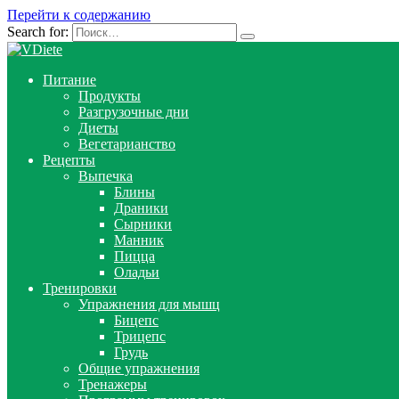
Перейти к содержанию
Search for:
Питание
Продукты
Разгрузочные дни
Диеты
Вегетарианство
Рецепты
Выпечка
Блины
Драники
Сырники
Манник
Пицца
Оладьи
Тренировки
Упражнения для мышц
Бицепс
Трицепс
Грудь
Общие упражнения
Тренажеры