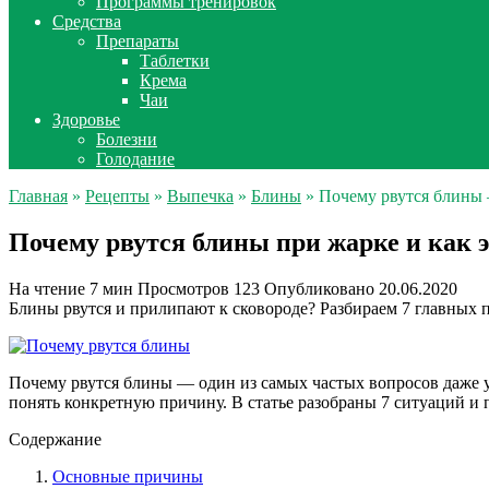
Программы тренировок
Средства
Препараты
Таблетки
Крема
Чаи
Здоровье
Болезни
Голодание
Главная
»
Рецепты
»
Выпечка
»
Блины
» Почему рвутся блины
Почему рвутся блины при жарке и как э
На чтение
7 мин
Просмотров
123
Опубликовано
20.06.2020
Блины рвутся и прилипают к сковороде? Разбираем 7 главных 
Почему рвутся блины — один из самых частых вопросов даже у 
понять конкретную причину. В статье разобраны 7 ситуаций и 
Содержание
Основные причины