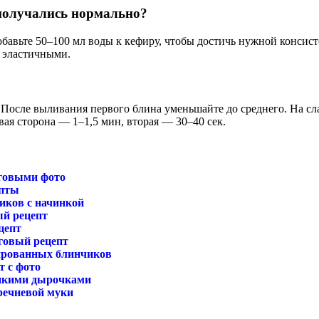
 получались нормально?
авьте 50–100 мл воды к кефиру, чтобы достичь нужной консистен
и эластичными.
 После выливания первого блина уменьшайте до среднего. На с
ая сторона — 1–1,5 мин, вторая — 30–40 сек.
аговыми фото
епты
иков с начинкой
ый рецепт
цепт
говый рецепт
ированных блинчиков
т с фото
онкими дырочками
речневой муки