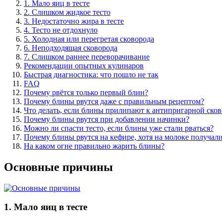
1. Мало яиц в тесте
2. Слишком жидкое тесто
3. Недостаточно жира в тесте
4. Тесто не отдохнуло
5. Холодная или перегретая сковорода
6. Неподходящая сковорода
7. Слишком раннее переворачивание
Рекомендации опытных кулинаров
Быстрая диагностика: что пошло не так
FAQ
Почему рвётся только первый блин?
Почему блины рвутся даже с правильным рецептом?
Что делать, если блины прилипают к антипригарной сков
Почему блины рвутся при добавлении начинки?
Можно ли спасти тесто, если блины уже стали рваться?
Почему блины рвутся на кефире, хотя на молоке получал
На каком огне правильно жарить блины?
Основные причины
1. Мало яиц в тесте