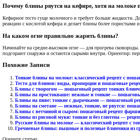
Почему блины рвутся на кефире, хотя на молоке
Кефирное тесто гуще молочного и требует больше жидкости. Доб
реакцию с кислотой кефира и делает блины более пористыми 
На каком огне правильно жарить блины?
Начинайте на средне-высоком огне — для прогрева сковороды.
подгорают снаружи и остаются сырыми внутри. Ориентир: перв
Похожие Записи
Тонкие блины на молоке: классический рецепт с пош
Тесто для блинов: виды, пропорции и пошаговые рец
Блины с творогом — пошаговый рецепт тонких блинч
Блины на простокваше: нежные и тонкие — пошагов
Блины на пиве: тонкие с дырочками — пошаговый ре
Блины на сметане — нежные, тонкие, не рвутся: поша
Блины с ветчиной и сыром: пошаговый рецепт фарш
Блины из рисовой муки: тонкие и без глютена — рецеп
Русские блины на молоке — классический рецепт с т
Гречневые блины: пышные и полезные блинчики из г
Оцените статью