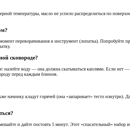
рной температуры, масло не успело распределиться по поверхно
ом?
 момент переворачивания и инструмент (лопатка). Попробуйте п
атку.
ной сковороде?
: налейте воду — она должна скатываться каплями. Если нет —
овороду перед каждым блином.
же начинку кладут горячей (она «запаривает» тесто изнутри). Д
ться?
перемешайте и дайте постоять 5 минут. Этот «спасательный» набор