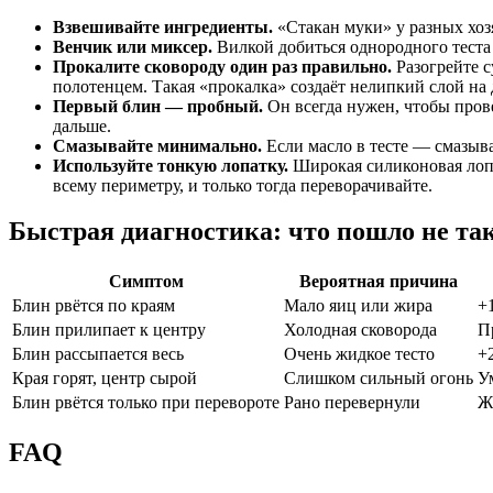
Взвешивайте ингредиенты.
«Стакан муки» у разных хозя
Венчик или миксер.
Вилкой добиться однородного теста 
Прокалите сковороду один раз правильно.
Разогрейте с
полотенцем. Такая «прокалка» создаёт нелипкий слой на 
Первый блин — пробный.
Он всегда нужен, чтобы прове
дальше.
Смазывайте минимально.
Если масло в тесте — смазыва
Используйте тонкую лопатку.
Широкая силиконовая лопа
всему периметру, и только тогда переворачивайте.
Быстрая диагностика: что пошло не та
Симптом
Вероятная причина
Блин рвётся по краям
Мало яиц или жира
+
Блин прилипает к центру
Холодная сковорода
П
Блин рассыпается весь
Очень жидкое тесто
+2
Края горят, центр сырой
Слишком сильный огонь
У
Блин рвётся только при перевороте
Рано перевернули
Ж
FAQ