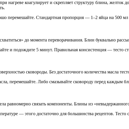
и нагреве коагулирует и скрепляет структуру блина, желток до
ть.
хорошо перемешайте. Стандартная пропорция — 1–2 яйца на 500 мл
«схватиться» до момента переворачивания. Блин буквально рассып
ешайте и подождите 5 минут. Правильная консистенция — тесто с
оверхностью сковороды. Без достаточного количества масла тест
 масла, перемешайте. Либо смазывайте сковороду перед каждым б
пела равномерно связать компоненты. Блины из «невыдержанного»
пературе — этого достаточно для большинства рецептов. Тесто 