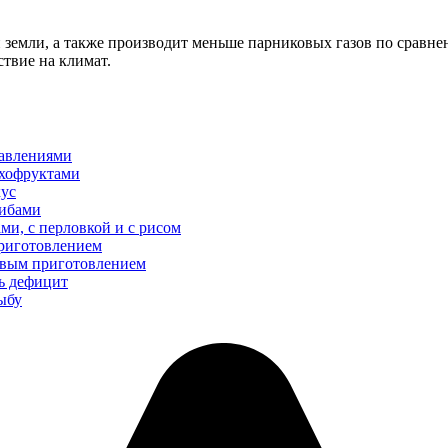
 земли, а также производит меньше парниковых газов по сравне
твие на климат.
равлениями
ухофруктами
кус
рибами
ми, с перловкой и с рисом
приготовлением
говым приготовлением
ть дефицит
рыбу