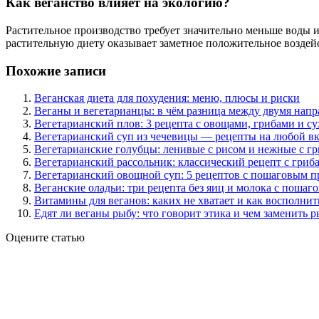
Как веганство влияет на экологию?
Растительное производство требует значительно меньше воды и
растительную диету оказывает заметное положительное воздейс
Похожие записи
Веганская диета для похудения: меню, плюсы и риски
Веганы и вегетарианцы: в чём разница между двумя нап
Вегетарианский плов: 3 рецепта с овощами, грибами и с
Вегетарианский суп из чечевицы — рецепты на любой в
Вегетарианские голубцы: ленивые с рисом и нежные с г
Вегетарианский рассольник: классический рецепт с гриба
Вегетарианский овощной суп: 5 рецептов с пошаговым 
Веганские оладьи: три рецепта без яиц и молока с поша
Витамины для веганов: каких не хватает и как восполни
Едят ли веганы рыбу: что говорит этика и чем заменить 
Оцените статью