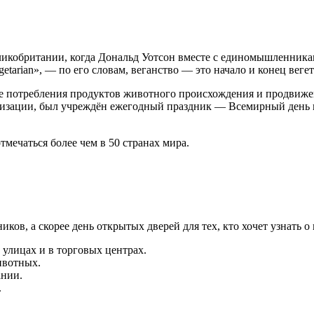
икобритании, когда Дональд Уотсон вместе с единомышленникам
etarian», — по его словам, веганство — это начало и конец веге
е потребления продуктов животного происхождения и продвижен
низации, был учреждён ежегодный праздник — Всемирный день ве
мечаться более чем в 50 странах мира.
ков, а скорее день открытых дверей для тех, кто хочет узнать 
улицах и в торговых центрах.
ивотных.
ании.
.