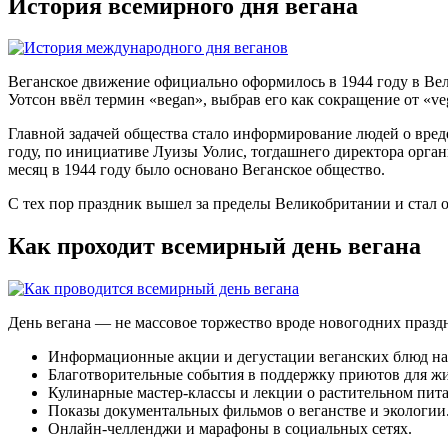
История всемирного дня вегана
Веганское движение официально оформилось в 1944 году в Вел
Уотсон ввёл термин «вegan», выбрав его как сокращение от «veg
Главной задачей общества стало информирование людей о вред
году, по инициативе Луизы Уолис, тогдашнего директора орга
месяц в 1944 году было основано Веганское общество.
С тех пор праздник вышел за пределы Великобритании и стал от
Как проходит всемирный день вегана
День вегана — не массовое торжество вроде новогодних праздни
Информационные акции и дегустации веганских блюд на 
Благотворительные события в поддержку приютов для ж
Кулинарные мастер-классы и лекции о растительном пит
Показы документальных фильмов о веганстве и экологии
Онлайн-челленджи и марафоны в социальных сетях.