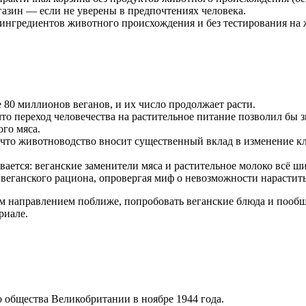
азин — если не уверены в предпочтениях человека.
 ингредиентов животного происхождения и без тестирования на
е 80 миллионов веганов, и их число продолжает расти.
то переход человечества на растительное питание позволил бы 
ого мяса.
что животноводство вносит существенный вклад в изменение 
ается: веганские заменители мяса и растительное молоко всё ш
еганского рациона, опровергая миф о невозможности нарастить
м направлением поближе, попробовать веганские блюда и пообща
риале.
о общества Великобритании в ноябре 1944 года.