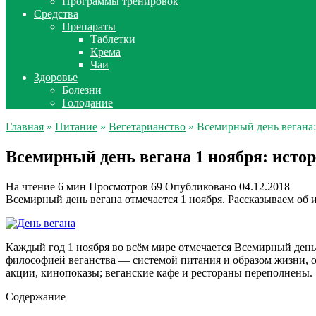
Программы тренировок
Средства
Препараты
Таблетки
Крема
Чаи
Здоровье
Болезни
Голодание
Главная
»
Питание
»
Вегетарианство
» Всемирный день вегана:
Всемирный день вегана 1 ноября: истор
На чтение
6 мин
Просмотров
69
Опубликовано
04.12.2018
Всемирный день вегана отмечается 1 ноября. Рассказываем об и
Каждый год 1 ноября во всём мире отмечается Всемирный день
философией веганства — системой питания и образом жизни, о
акции, кинопоказы; веганские кафе и рестораны переполнены.
Содержание