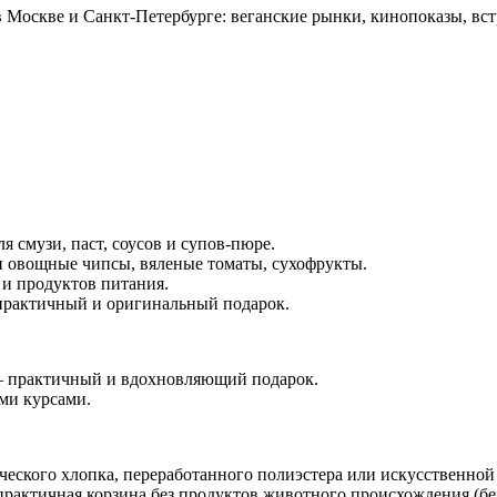
в Москве и Санкт-Петербурге: веганские рынки, кинопоказы, вс
смузи, паст, соусов и супов-пюре.
и овощные чипсы, вяленые томаты, сухофрукты.
и продуктов питания.
практичный и оригинальный подарок.
— практичный и вдохновляющий подарок.
ми курсами.
ческого хлопка, переработанного полиэстера или искусственной
рактичная корзина без продуктов животного происхождения (без