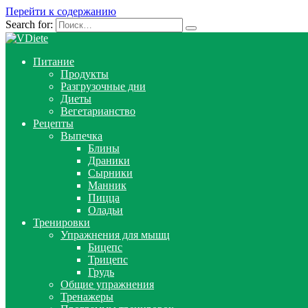
Перейти к содержанию
Search for:
Питание
Продукты
Разгрузочные дни
Диеты
Вегетарианство
Рецепты
Выпечка
Блины
Драники
Сырники
Манник
Пицца
Оладьи
Тренировки
Упражнения для мышц
Бицепс
Трицепс
Грудь
Общие упражнения
Тренажеры