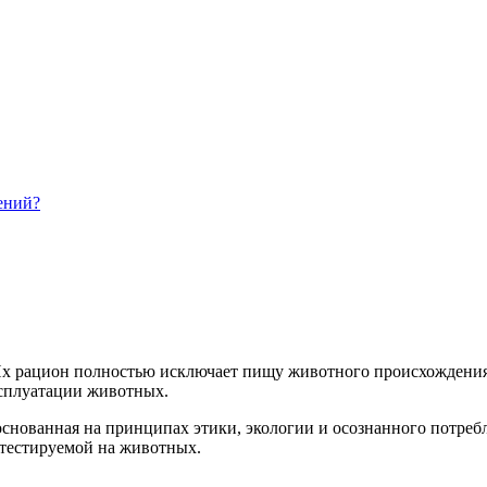
тений?
Их рацион полностью исключает пищу животного происхождения: 
ксплуатации животных.
 основанная на принципах этики, экологии и осознанного потре
 тестируемой на животных.