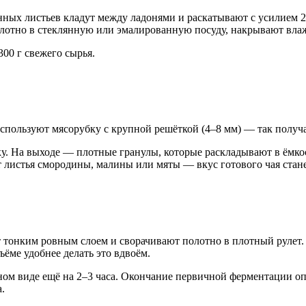
нных листьев кладут между ладонями и раскатывают с усилием 2
лотно в стеклянную или эмалированную посуду, накрывают влаж
00 г свежего сырья.
пользуют мясорубку с крупной решёткой (4–8 мм) — так получаю
. На выходе — плотные гранулы, которые раскладывают в ёмкост
листья смородины, малины или мяты — вкус готового чая стане
 тонким ровным слоем и сворачивают полотно в плотный рулет.
ёме удобнее делать это вдвоём.
нном виде ещё на 2–3 часа. Окончание первичной ферментации о
.