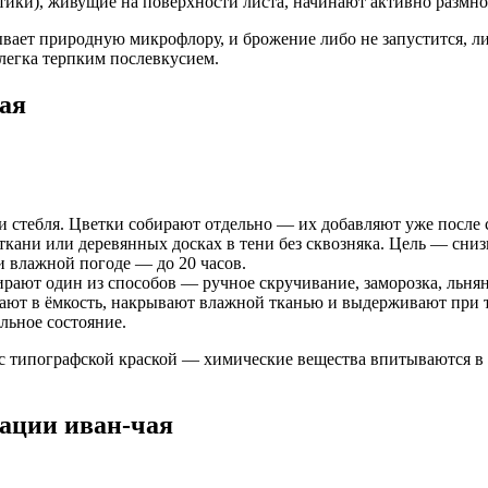
ики), живущие на поверхности листа, начинают активно размно
ывает природную микрофлору, и брожение либо не запустится, л
легка терпким послевкусием.
ая
и стебля. Цветки собирают отдельно — их добавляют уже после 
кани или деревянных досках в тени без сквозняка. Цель — сниз
и влажной погоде — до 20 часов.
ают один из способов — ручное скручивание, заморозка, льнян
ют в ёмкость, накрывают влажной тканью и выдерживают при т
льное состояние.
 с типографской краской — химические вещества впитываются в 
ации иван-чая