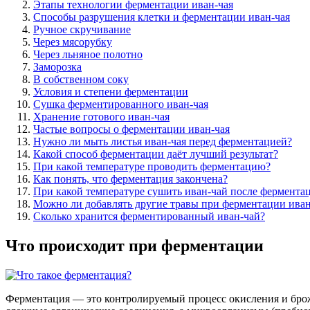
Этапы технологии ферментации иван-чая
Способы разрушения клетки и ферментации иван-чая
Ручное скручивание
Через мясорубку
Через льняное полотно
Заморозка
В собственном соку
Условия и степени ферментации
Сушка ферментированного иван-чая
Хранение готового иван-чая
Частые вопросы о ферментации иван-чая
Нужно ли мыть листья иван-чая перед ферментацией?
Какой способ ферментации даёт лучший результат?
При какой температуре проводить ферментацию?
Как понять, что ферментация закончена?
При какой температуре сушить иван-чай после фермента
Можно ли добавлять другие травы при ферментации иван
Сколько хранится ферментированный иван-чай?
Что происходит при ферментации
Ферментация — это контролируемый процесс окисления и брож