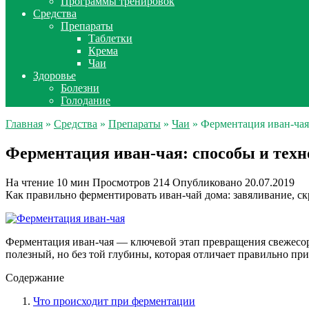
Программы тренировок
Средства
Препараты
Таблетки
Крема
Чаи
Здоровье
Болезни
Голодание
Главная
»
Средства
»
Препараты
»
Чаи
» Ферментация иван-чая
Ферментация иван-чая: способы и техн
На чтение
10 мин
Просмотров
214
Опубликовано
20.07.2019
Как правильно ферментировать иван-чай дома: завяливание, скр
Ферментация иван-чая — ключевой этап превращения свежесор
полезный, но без той глубины, которая отличает правильно при
Содержание
Что происходит при ферментации