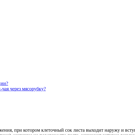
ции?
-чая через мясорубку?
ения, при котором клеточный сок листа выходит наружу и всту