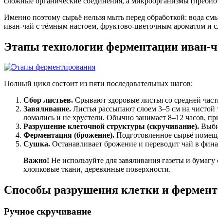
сложные органические соединения, а микроорганизмы (пребиот
Именно поэтому сырьё нельзя мыть перед обработкой: вода см
иван-чай с тёмным настоем, фруктово-цветочным ароматом и с
Этапы технологии ферментации иван-ч
Полный цикл состоит из пяти последовательных шагов:
Сбор листьев.
Срывают здоровые листья со средней част
Завяливание.
Листья рассыпают слоем 3–5 см на чистой т
ломались и не хрустели. Обычно занимает 8–12 часов, пр
Разрушение клеточной структуры (скручивание).
Выбир
Ферментация (брожение).
Подготовленное сырьё помеща
Сушка.
Останавливает брожение и переводит чай в фина
Важно!
Не используйте для завяливания газеты и бумагу
хлопковые ткани, деревянные поверхности.
Способы разрушения клетки и фермент
Ручное скручивание