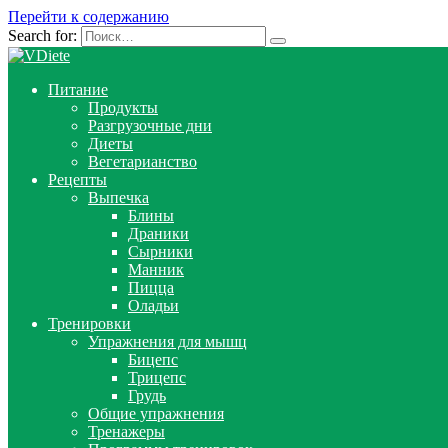
Перейти к содержанию
Search for:
Питание
Продукты
Разгрузочные дни
Диеты
Вегетарианство
Рецепты
Выпечка
Блины
Драники
Сырники
Манник
Пицца
Оладьи
Тренировки
Упражнения для мышц
Бицепс
Трицепс
Грудь
Общие упражнения
Тренажеры