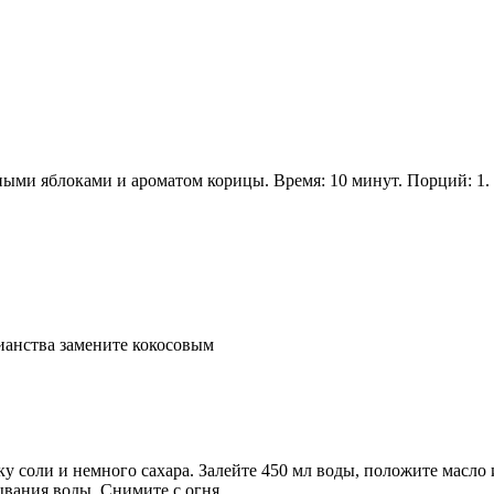
ьными яблоками и ароматом корицы. Время: 10 минут. Порций: 1.
рианства замените кокосовым
 соли и немного сахара. Залейте 450 мл воды, положите масло и
вания воды. Снимите с огня.