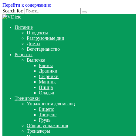
Перейти к содержанию
Search for:
Питание
Продукты
Разгрузочные дни
Диеты
Вегетарианство
Рецепты
Выпечка
Блины
Драники
Сырники
Манник
Пицца
Оладьи
Тренировки
Упражнения для мышц
Бицепс
Трицепс
Грудь
Общие упражнения
Тренажеры