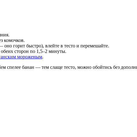
яния.
ез комочков.
— оно горит быстро), влейте в тесто и перемешайте.
 обеих сторон по 1,5–2 минуты.
ганским мороженым
.
м спелее банан — тем слаще тесто, можно обойтись без дополн