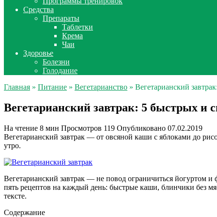
Программы тренировок
Средства
Препараты
Таблетки
Крема
Чаи
Здоровье
Болезни
Голодание
Главная
»
Питание
»
Вегетарианство
» Вегетарианский завтрак
Вегетарианский завтрак: 5 быстрых и 
На чтение
8 мин
Просмотров
119
Опубликовано
07.02.2019
Вегетарианский завтрак — от овсяной каши с яблоками до рисо
утро.
Вегетарианский завтрак — не повод ограничиться йогуртом и ф
пять рецептов на каждый день: быстрые каши, блинчики без м
тексте.
Содержание