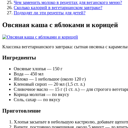
Чем заменить молоко в рецептах для веганского меню?
Сколько калорий в вегетарианском завтраке?
Подходят ли эти рецепты для детей?
Овсяная каша с яблоками и корицей
Классика вегетарианского завтрака: сытная овсянка с карамел
Ингредиенты
Овсяные хлопья — 150 г
Вода — 450 мл
Яблоко — 1 небольшое (около 120 г)
Кленовый сироп — 20 мл (1,5 ст. л.)
Сливочное масло — 15 г (1 ст. л.) — для строгого вегета
Корица молотая — по вкусу
Соль, сахар — по вкусу
Приготовление
Хлопья засыпьте в небольшую кастрюлю, добавьте щепотку
Варите, постоянно помешивая, около 5 минут — до впиты