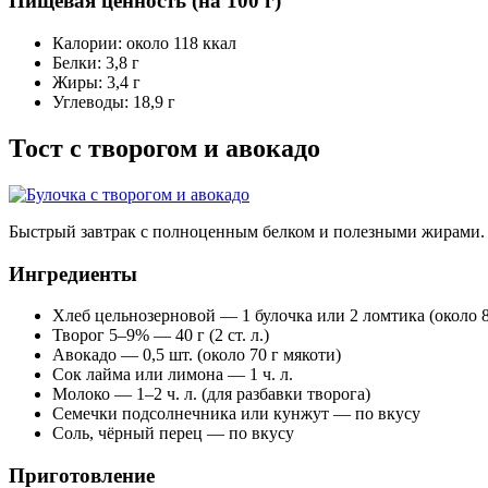
Пищевая ценность (на 100 г)
Калории: около 118 ккал
Белки: 3,8 г
Жиры: 3,4 г
Углеводы: 18,9 г
Тост с творогом и авокадо
Быстрый завтрак с полноценным белком и полезными жирами. Г
Ингредиенты
Хлеб цельнозерновой — 1 булочка или 2 ломтика (около 8
Творог 5–9% — 40 г (2 ст. л.)
Авокадо — 0,5 шт. (около 70 г мякоти)
Сок лайма или лимона — 1 ч. л.
Молоко — 1–2 ч. л. (для разбавки творога)
Семечки подсолнечника или кунжут — по вкусу
Соль, чёрный перец — по вкусу
Приготовление