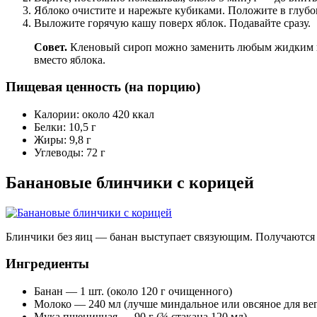
Яблоко очистите и нарежьте кубиками. Положите в глубо
Выложите горячую кашу поверх яблок. Подавайте сразу.
Совет.
Кленовый сироп можно заменить любым жидким под
вместо яблока.
Пищевая ценность (на порцию)
Калории: около 420 ккал
Белки: 10,5 г
Жиры: 9,8 г
Углеводы: 72 г
Банановые блинчики с корицей
Блинчики без яиц — банан выступает связующим. Получаются 
Ингредиенты
Банан — 1 шт. (около 120 г очищенного)
Молоко — 240 мл (лучше миндальное или овсяное для вег
Мука пшеничная — 90 г (¾ стакана 120 мл)