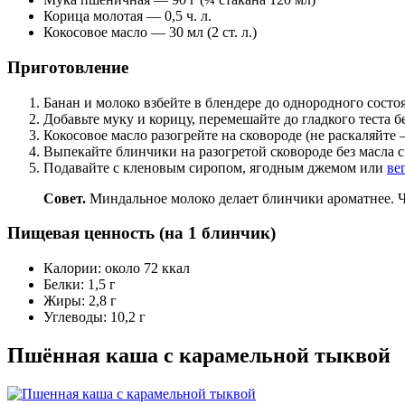
Корица молотая — 0,5 ч. л.
Кокосовое масло — 30 мл (2 ст. л.)
Приготовление
Банан и молоко взбейте в блендере до однородного состо
Добавьте муку и корицу, перемешайте до гладкого теста б
Кокосовое масло разогрейте на сковороде (не раскаляйте 
Выпекайте блинчики на разогретой сковороде без масла с
Подавайте с кленовым сиропом, ягодным джемом или
ве
Совет.
Миндальное молоко делает блинчики ароматнее. Че
Пищевая ценность (на 1 блинчик)
Калории: около 72 ккал
Белки: 1,5 г
Жиры: 2,8 г
Углеводы: 10,2 г
Пшённая каша с карамельной тыквой