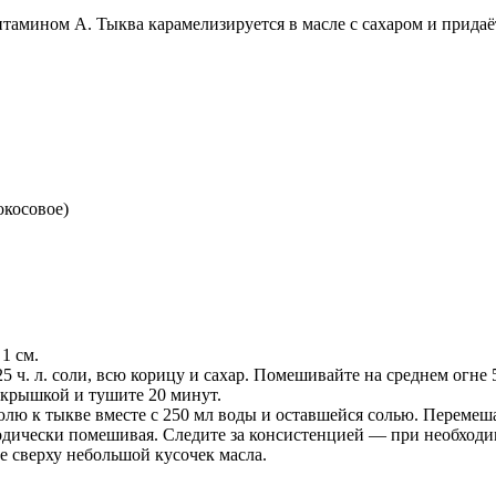
тамином A. Тыква карамелизируется в масле с сахаром и придаё
окосовое)
1 см.
25 ч. л. соли, всю корицу и сахар. Помешивайте на среднем огне
 крышкой и тушите 20 минут.
лю к тыкве вместе с 250 мл воды и оставшейся солью. Перемеш
одически помешивая. Следите за консистенцией — при необходи
 сверху небольшой кусочек масла.