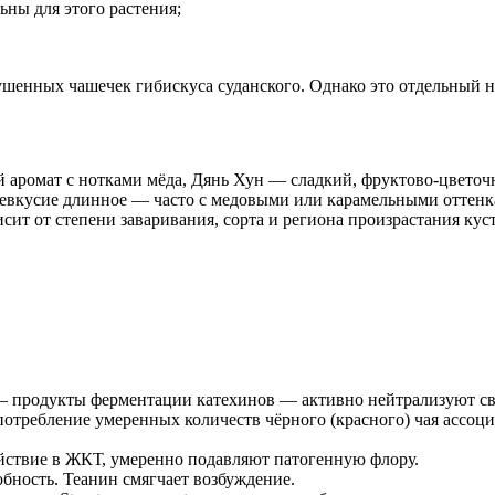
ны для этого растения;
шенных чашечек гибискуса суданского. Однако это отдельный на
ый аромат с нотками мёда, Дянь Хун — сладкий, фруктово-цве
евкусие длинное — часто с медовыми или карамельными оттенк
ит от степени заваривания, сорта и региона произрастания куст
 продукты ферментации катехинов — активно нейтрализуют св
потребление умеренных количеств чёрного (красного) чая ассоц
ствие в ЖКТ, умеренно подавляют патогенную флору.
ность. Теанин смягчает возбуждение.