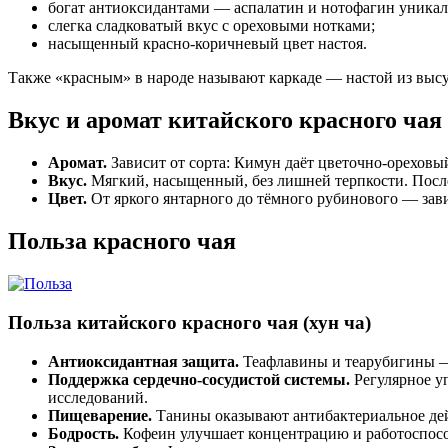
богат антиоксидантами — аспалатин и нотофагин уникаль
слегка сладковатый вкус с ореховыми нотками;
насыщенный красно-коричневый цвет настоя.
Также «красным» в народе называют каркаде — настой из высу
Вкус и аромат китайского красного чая
Аромат.
Зависит от сорта: Кимун даёт цветочно-орехов
Вкус.
Мягкий, насыщенный, без лишней терпкости. Посл
Цвет.
От яркого янтарного до тёмного рубинового — завис
Польза красного чая
Польза китайского красного чая (хун ча)
Антиоксидантная защита.
Теафлавины и теарубигины —
Поддержка сердечно-сосудистой системы.
Регулярное у
исследований.
Пищеварение.
Танины оказывают антибактериальное дей
Бодрость.
Кофеин улучшает концентрацию и работоспособ