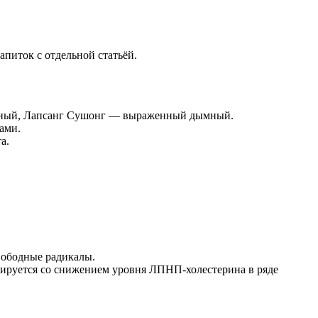
питок с отдельной статьёй.
точный, Лапсанг Сушонг — выраженный дымный.
ами.
а.
ободные радикалы.
иируется со снижением уровня ЛПНП-холестерина в ряде