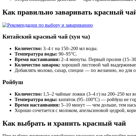
Как правильно заваривать красный ча
Китайский красный чай (хун ча)
Количество:
3–4 г на 150–200 мл воды.
Температура воды:
90–95°C.
Время настаивания:
2–4 минуты. Первый пролив (15–30 
Количество заварок:
хороший листовой чай выдерживает
Добавлять молоко, сахар, специи — по желанию, но для о
Ройбуш
Количество:
1,5–2 чайные ложки (3–4 г) на 200–250 мл в
Температура воды:
кипяток (95–100°C) — ройбуш не гор
Время настаивания:
5–10 минут — чем дольше, тем насы
Хорошо сочетается с молоком, апельсиновой цедрой, кор
Как выбрать и хранить красный чай
При выборе листового китайского красного чая обращайте вни