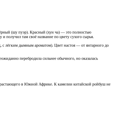
ёрный (шу пуэр). Красный (хун ча) — это полностью
у и получил там своё название по цвету сухого сырья.
, с лёгким дымным ароматом). Цвет настоя — от янтарного до
еожиданно перебродила сильнее обычного, но оказалась
роизрастающего в Южной Африке. К камелии китайской ройбуш не