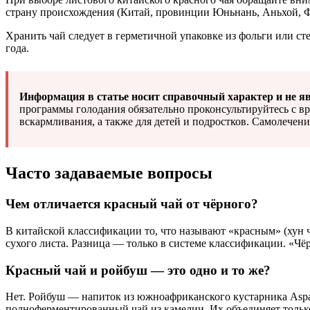
страну происхождения (Китай, провинции Юньнань, Аньхой, Ф
Хранить чай следует в герметичной упаковке из фольги или ст
года.
Информация в статье носит справочный характер и не я
программы голодания обязательно проконсультируйтесь с вр
вскармливания, а также для детей и подростков. Самолечени
Часто задаваемые вопросы
Чем отличается красный чай от чёрного?
В китайской классификации то, что называют «красным» (хун
сухого листа. Разница — только в системе классификации. «Ч
Красный чай и ройбуш — это одно и то же?
Нет. Ройбуш — напиток из южноафриканского кустарника Aspal
полноферментированный чай из камелии. Их объединяет тольк