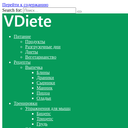
Перейти к содержанию
Search for:
Питание
Продукты
Разгрузочные дни
Диеты
Вегетарианство
Рецепты
Выпечка
Блины
Драники
Сырники
Манник
Пицца
Оладьи
Тренировки
Упражнения для мышц
Бицепс
Трицепс
Грудь