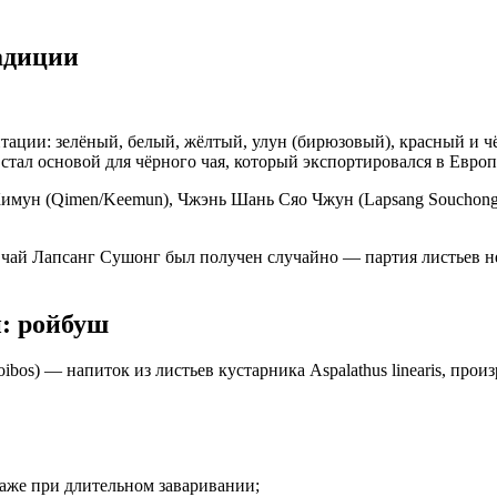
адиции
тации: зелёный, белый, жёлтый, улун (бирюзовый), красный и ч
 стал основой для чёрного чая, который экспортировался в Европ
Кимун (Qimen/Keemun), Чжэнь Шань Сяо Чжун (Lapsang Souchong
чай Лапсанг Сушонг был получен случайно — партия листьев н
: ройбуш
ibos) — напиток из листьев кустарника Aspalathus linearis, п
даже при длительном заваривании;