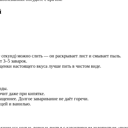
й
секунд) можно слить — он раскрывает лист и смывает пыль.
 3–5 заварок.
ценки настоящего вкуса лучше пить в чистом виде.
оды.
чит даже при кипятке.
щеннее. Долгое заваривание не даёт горечи.
ицей и ванилью.
мание на: целые, ровные листья с характерным золотистым «пух