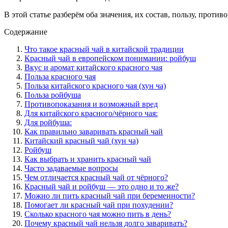
В этой статье разберём оба значения, их состав, пользу, проти
Содержание
Что такое красный чай в китайской традиции
Красный чай в европейском понимании: ройбуш
Вкус и аромат китайского красного чая
Польза красного чая
Польза китайского красного чая (хун ча)
Польза ройбуша
Противопоказания и возможный вред
Для китайского красного/чёрного чая:
Для ройбуша:
Как правильно заваривать красный чай
Китайский красный чай (хун ча)
Ройбуш
Как выбрать и хранить красный чай
Часто задаваемые вопросы
Чем отличается красный чай от чёрного?
Красный чай и ройбуш — это одно и то же?
Можно ли пить красный чай при беременности?
Помогает ли красный чай при похудении?
Сколько красного чая можно пить в день?
Почему красный чай нельзя долго заваривать?