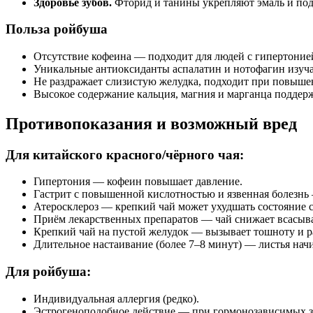
Здоровье зубов.
Фторид и танины укрепляют эмаль и пода
Польза ройбуша
Отсутствие кофеина — подходит для людей с гипертонией
Уникальные антиоксиданты аспалатин и нотофагин изуча
Не раздражает слизистую желудка, подходит при повыше
Высокое содержание кальция, магния и марганца поддерж
Противопоказания и возможный вред
Для китайского красного/чёрного чая:
Гипертония — кофеин повышает давление.
Гастрит с повышенной кислотностью и язвенная болезнь
Атеросклероз — крепкий чай может ухудшать состояние с
Приём лекарственных препаратов — чай снижает всасывани
Крепкий чай на пустой желудок — вызывает тошноту и р
Длительное настаивание (более 7–8 минут) — листья на
Для ройбуша:
Индивидуальная аллергия (редко).
Эстрогеноподобное действие — при гормонозависимых за