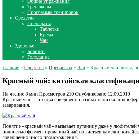
Общие упражнения
Тренажеры
Программы тренировок
Средства
Препараты
Таблетки
Крема
Чаи
Здоровье
Болезни
Голодание
Главная
»
Средства
»
Препараты
»
Чаи
» Красный чай: виды, по
Красный чай: китайская классификация
На чтение
8 мин
Просмотров
210
Опубликовано
12.09.2019
Красный чай — это два совершенно разных напитка: полнофер
заваривания.
Понятие «красный чай» вызывает путаницу даже у любителей 
полностью ферментированный чай из листьев камелии китайск
совершенно иного происхождения.