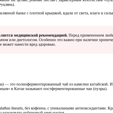
уцзянь).
еклянной банке с плотной крышкой, вдали от света, влаги и сил
вляется медицинской рекомендацией.
Перед применением любых
ачом или диетологом. Особенно это важно при наличии хрониче
е может нанести вред здоровью.
 ча) — это полноферментированный чай из камелии китайской. 
ёрным» в Китае называют постферментированные чаи (пуэры).
athus linearis, без кофеина, с уникальными антиоксидантами. 
о красновато-рубиновый цвет настоя.