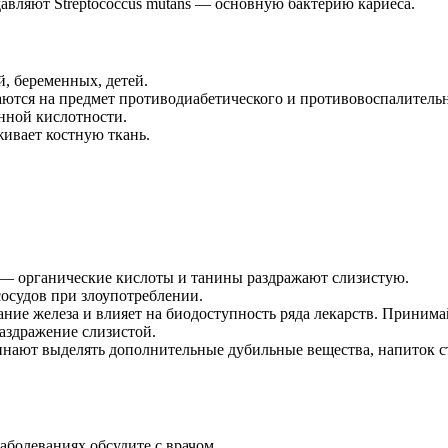
вляют Streptococcus mutans — основную бактерию кариеса.
, беременных, детей.
ются на предмет противодиабетического и противовоспалительн
нной кислотности.
ивает костную ткань.
 — органические кислоты и танины раздражают слизистую.
осудов при злоупотреблении.
е железа и влияет на биодоступность ряда лекарств. Принимайт
аздражение слизистой.
чинают выделять дополнительные дубильные вещества, напиток 
болеваниях обсудите с врачом.