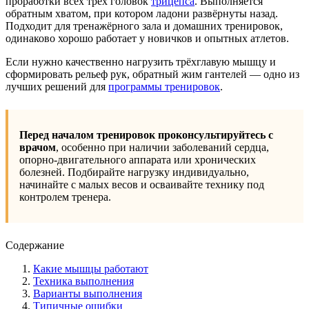
проработки всех трёх головок
трицепса
. Выполняется
обратным хватом, при котором ладони развёрнуты назад.
Подходит для тренажёрного зала и домашних тренировок,
одинаково хорошо работает у новичков и опытных атлетов.
Если нужно качественно нагрузить трёхглавую мышцу и
сформировать рельеф рук, обратный жим гантелей — одно из
лучших решений для
программы тренировок
.
Перед началом тренировок проконсультируйтесь с
врачом
, особенно при наличии заболеваний сердца,
опорно-двигательного аппарата или хронических
болезней. Подбирайте нагрузку индивидуально,
начинайте с малых весов и осваивайте технику под
контролем тренера.
Содержание
Какие мышцы работают
Техника выполнения
Варианты выполнения
Типичные ошибки