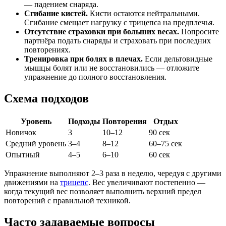
— падением снаряда.
Сгибание кистей.
Кисти остаются нейтральными.
Сгибание смещает нагрузку с трицепса на предплечья.
Отсутствие страховки при больших весах.
Попросите
партнёра подать снаряды и страховать при последних
повторениях.
Тренировка при болях в плечах.
Если дельтовидные
мышцы болят или не восстановились — отложите
упражнение до полного восстановления.
Схема подходов
Уровень
Подходы
Повторения
Отдых
Новичок
3
10–12
90 сек
Средний уровень
3–4
8–12
60–75 сек
Опытный
4–5
6–10
60 сек
Упражнение выполняют 2–3 раза в неделю, чередуя с другими
движениями на
трицепс
. Вес увеличивают постепенно —
когда текущий вес позволяет выполнить верхний предел
повторений с правильной техникой.
Часто задаваемые вопросы