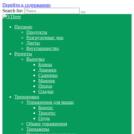
Перейти к содержанию
Search for:
Питание
Продукты
Разгрузочные дни
Диеты
Вегетарианство
Рецепты
Выпечка
Блины
Драники
Сырники
Манник
Пицца
Оладьи
Тренировки
Упражнения для мышц
Бицепс
Трицепс
Грудь
Общие упражнения
Тренажеры