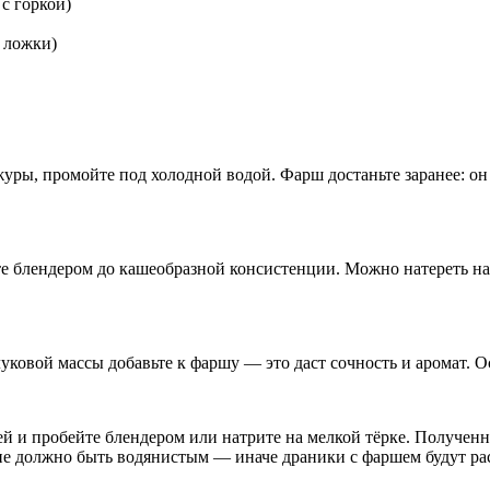
с горкой)
 ложки)
ожуры, промойте под холодной водой. Фарш достаньте заранее: 
те блендером до кашеобразной консистенции. Можно натереть на 
ковой массы добавьте к фаршу — это даст сочность и аромат. Ос
тей и пробейте блендером или натрите на мелкой тёрке. Получен
 не должно быть водянистым — иначе драники с фаршем будут рас