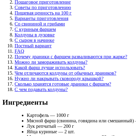
Пошаговое приготовление
Советы по приготовлению
Пищевая ценность на 100 г
Варианты приготовления
Со свининой и грибами
С куриным фаршем
Колдуны в духовке
С сыром в начинке
Постный вариант
FAQ
Почему драники с фаршем разваливаются при жарке?
Можно ли замораживать колдуны?
Какой фарш лучше использовать?
Чем отличаются колдуны от обычных драников?
Нужно ли накрывать сковороду крышкой?
Сколько хранятся готовые драники с фаршем?
С чем подавать колдуны?
Ингредиенты
Картофель — 1000 г
Мясной фарш (свинина, говядина или смешанный) 
Лук репчатый — 200 г
Яйца куриные — 2 шт.