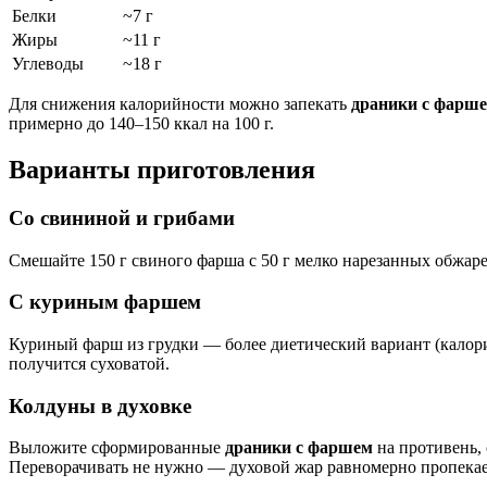
Белки
~7 г
Жиры
~11 г
Углеводы
~18 г
Для снижения калорийности можно запекать
драники с фарш
примерно до 140–150 ккал на 100 г.
Варианты приготовления
Со свининой и грибами
Смешайте 150 г свиного фарша с 50 г мелко нарезанных обжар
С куриным фаршем
Куриный фарш из грудки — более диетический вариант (калорий
получится суховатой.
Колдуны в духовке
Выложите сформированные
драники с фаршем
на противень,
Переворачивать не нужно — духовой жар равномерно пропекае