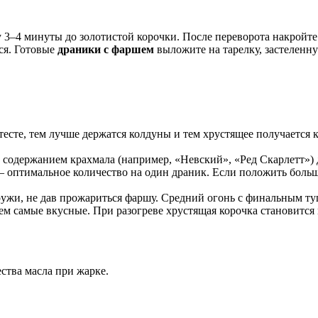
 3–4 минуты до золотистой корочки. После переворота накройт
ся. Готовые
драники с фаршем
выложите на тарелку, застеленн
есте, тем лучше держатся колдуны и тем хрустящее получается ко
содержанием крахмала (например, «Невский», «Ред Скарлетт») да
— оптимальное количество на один драник. Если положить больше
ужи, не дав прожариться фаршу. Средний огонь с финальным 
самые вкусные. При разогреве хрустящая корочка становится м
ства масла при жарке.