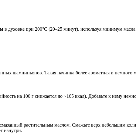
ем
в духовке при 200°C (20–25 минут), используя минимум масла
енных шампиньонов. Такая начинка более ароматная и немного м
ность на 100 г снижается до ~165 ккал). Добавьте к нему немно
 смазанный растительным маслом. Смажьте верх небольшим колич
т изнутри.