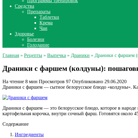
Программы тренировок
Средства
Препараты
Таблетки
Крема
Чаи
Здоровье
Болезни
Голодание
Главная
»
Рецепты
»
Выпечка
»
Драники
» Драники с фаршем (
Драники с фаршем (колдуны): пошагов
На чтение
8 мин
Просмотров
97
Опубликовано
29.06.2020
Драники с фаршем — сытное белорусское блюдо «колдуны». Ка
Драники с фаршем — это белорусское блюдо, которое в народ
картофельная корочка, внутри сочный фарш. Готовятся около 
Содержание
Ингредиенты