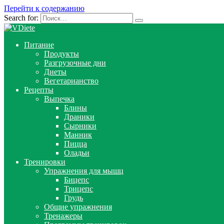
Перейти к содержанию
Search for:
Питание
Продукты
Разгрузочные дни
Диеты
Вегетарианство
Рецепты
Выпечка
Блины
Драники
Сырники
Манник
Пицца
Оладьи
Тренировки
Упражнения для мышц
Бицепс
Трицепс
Грудь
Общие упражнения
Тренажеры