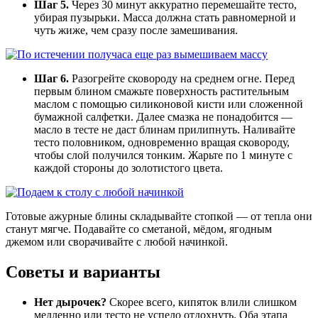
Шаг 5.
Через 30 минут аккуратно перемешайте тесто,
убирая пузырьки. Масса должна стать равномерной и
чуть жиже, чем сразу после замешивания.
Шаг 6.
Разогрейте сковороду на среднем огне. Перед
первым блином смажьте поверхность растительным
маслом с помощью силиконовой кисти или сложенной
бумажной салфетки. Далее смазка не понадобится —
масло в тесте не даст блинам прилипнуть. Наливайте
тесто половником, одновременно вращая сковороду,
чтобы слой получился тонким. Жарьте по 1 минуте с
каждой стороны до золотистого цвета.
Готовые ажурные блины складывайте стопкой — от тепла они
станут мягче. Подавайте со сметаной, мёдом, ягодным
джемом или сворачивайте с любой начинкой.
Советы и варианты
Нет дырочек?
Скорее всего, кипяток влили слишком
медленно или тесто не успело отдохнуть. Оба этапа