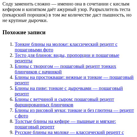
Соду заменить сложно — именно она в сочетании с кислым
кефиром и кипятком даёт ажурный узор. Разрыхлитель теста
(пекарский порошок) в том же количестве даст пышность, но
не крупные дырочки.
Похожие записи
Тонкие блины на молоке: классический рецепт с
пошаговыми фото
Тесто для блинов: виды, пропорции и пошаговые
рецепты
Блины с творогом — пошаговый рецепт тонких
блинчиков с начинкой
Блины на простокваше: нежные и тонкие — пошаговый
рецепт
Блины на пиве: тонкие с дырочками — пошаговый
рецепт
Блины с ветчиной и сыром: пошаговый рецепт
фаршированных блинчиков
Блины из рисовой муки: тонкие и без глютена — рецепт
с фото
Толстые блины на кефире — пышные и мягкие:
пошаговый рецепт
Русские блины на молоке — классический рецепт с