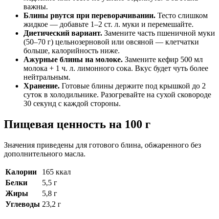
важны.
Блины рвутся при переворачивании.
Тесто слишком
жидкое — добавьте 1–2 ст. л. муки и перемешайте.
Диетический вариант.
Замените часть пшеничной муки
(50–70 г) цельнозерновой или овсяной — клетчатки
больше, калорийность ниже.
Ажурные блины на молоке.
Замените кефир 500 мл
молока + 1 ч. л. лимонного сока. Вкус будет чуть более
нейтральным.
Хранение.
Готовые блины держите под крышкой до 2
суток в холодильнике. Разогревайте на сухой сковороде
30 секунд с каждой стороны.
Пищевая ценность на 100 г
Значения приведены для готового блина, обжаренного без
дополнительного масла.
Калории
165 ккал
Белки
5,5 г
Жиры
5,8 г
Углеводы
23,2 г