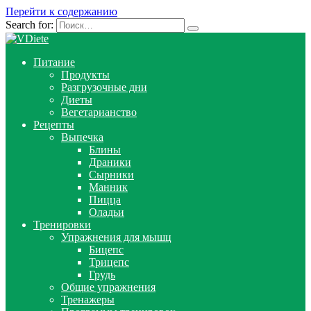
Перейти к содержанию
Search for:
Питание
Продукты
Разгрузочные дни
Диеты
Вегетарианство
Рецепты
Выпечка
Блины
Драники
Сырники
Манник
Пицца
Оладьи
Тренировки
Упражнения для мышц
Бицепс
Трицепс
Грудь
Общие упражнения
Тренажеры