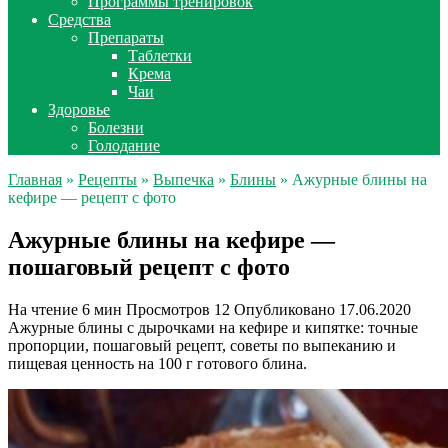
Программы тренировок
Средства
Препараты
Таблетки
Крема
Чаи
Здоровье
Болезни
Голодание
Главная
»
Рецепты
»
Выпечка
»
Блины
» Ажурные блины на
кефире — рецепт с фото
Ажурные блины на кефире —
пошаговый рецепт с фото
На чтение
6 мин
Просмотров
12
Опубликовано
17.06.2020
Ажурные блины с дырочками на кефире и кипятке: точные
пропорции, пошаговый рецепт, советы по выпеканию и
пищевая ценность на 100 г готового блина.