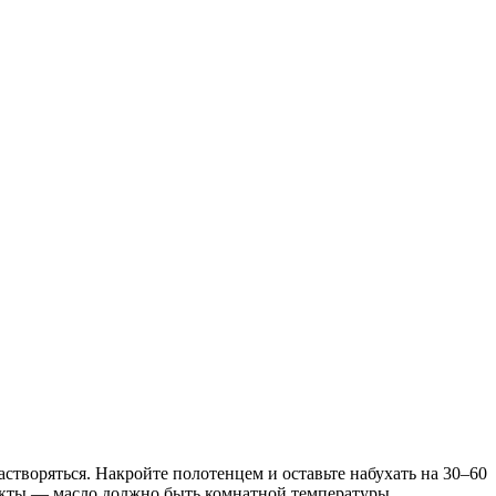
створяться. Накройте полотенцем и оставьте набухать на 30–60
одукты — масло должно быть комнатной температуры.