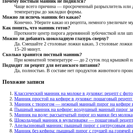
Почему постный манник не поднялся?
Чаще всего причина — просроченный разрыхлитель или ду
температуры до закладки формы.
Можно ли испечь манник без какао?
Конечно. Уберите какао из рецепта, немного увеличьте м
Как понять, что манник готов?
Проткните центр пирога деревянной зубочисткой или шп
Можно ли добавить шоколадную глазурь сверху?
Да. Смешайте 2 столовые ложки какао, 3 столовые ложки
15–20 минут.
Сколько хранится постный манник?
При комнатной температуре — до 2 суток под крышкой ил
Подходит ли рецепт для веганского питания?
Да, полностью. В составе нет продуктов животного проис
Похожие записи
Классический манник на молоке в духовке: рецепт с фот
Манник простой на кефире в духовке: пошаговый рецепт 
Манник с творогом — нежный манный пирог на кефире в
Пышный манник на кефире: воздушный манный пирог за
Манник на воде: рассыпчатый пирог из манки без молока
Шоколадный манник в мультиварке — пошаговый рецепт
Апельсиновый манник: пышный пирог с цитрусовым ар
Манник без кефира: пышный пирог с грушей на горячей 