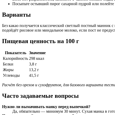
Посыпьте остывший пирог сахарной пудрой или полейте п
Варианты
Без какао получается классический светлый постный манник с
подойдёт рисовое или миндальное молоко, если пост не предус
Пищевая ценность на 100 г
Показатель
Значение
Калорийность
298 ккал
Белки
3,8 г
Жиры
13,2 г
Углеводы
41,5 г
Расчёт без орехов и сухофруктов, для базового варианта тест
Часто задаваемые вопросы
Нужно ли вымачивать манку перед выпечкой?
Да, обязательно — минимум 30 минут. Сухая манка в гот