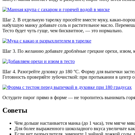
Шаг 2. В отдельную тарелку просейте вместе муку, какао-пор
набухшую манку добавьте соль и растительное масло. Перемеш
Тесто будет чуть гуще, чем бисквитное, — это нормально.
Шаг 3. По желанию добавьте дроблёные грецкие орехи, изюм, к
Шаг 4. Разогрейте духовку до 180 °C. Форму для выпечки заст
Готовность проверяйте зубочисткой: при протыкании в центр о
Остудите пирог прямо в форме — не торопитесь вынимать горя
Советы
Чем дольше настаивается манка (до 1 часа), тем мягче мяк
Для более выраженного шоколадного вкуса увеличьте кака
Если нет разрыхлителя, замените 1 чайной ложкой соды, 