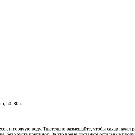
, 50–80 г.
сок и горячую воду. Тщательно размешайте, чтобы сахар начал ра
ым, без хруста крупинок. За это время достаньте остальные пр