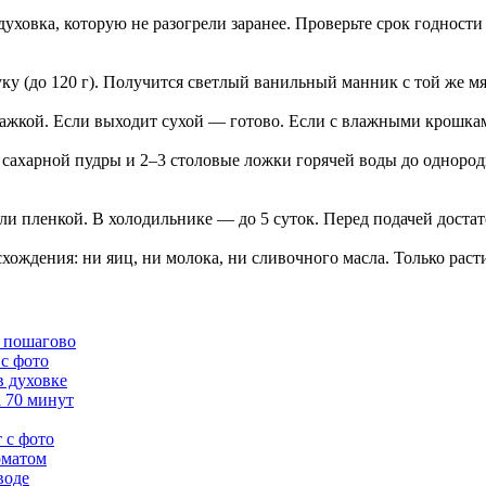
ховка, которую не разогрели заранее. Проверьте срок годности
уку (до 120 г). Получится светлый ванильный манник с той же мя
ажкой. Если выходит сухой — готово. Если с влажными крошкам
 сахарной пудры и 2–3 столовые ложки горячей воды до однород
и пленкой. В холодильнике — до 5 суток. Перед подачей достат
хождения: ни яиц, ни молока, ни сливочного масла. Только раст
о пошагово
с фото
 духовке
 70 минут
 с фото
оматом
воде