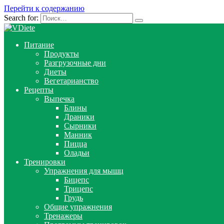
Перейти к содержанию
Search for:
Питание
Продукты
Разгрузочные дни
Диеты
Вегетарианство
Рецепты
Выпечка
Блины
Драники
Сырники
Манник
Пицца
Оладьи
Тренировки
Упражнения для мышц
Бицепс
Трицепс
Грудь
Общие упражнения
Тренажеры