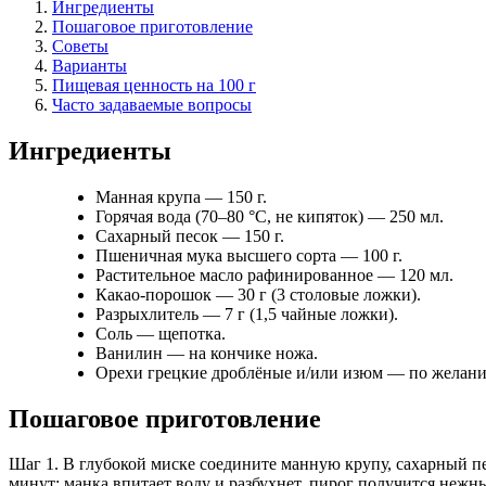
Ингредиенты
Пошаговое приготовление
Советы
Варианты
Пищевая ценность на 100 г
Часто задаваемые вопросы
Ингредиенты
Манная крупа — 150 г.
Горячая вода (70–80 °C, не кипяток) — 250 мл.
Сахарный песок — 150 г.
Пшеничная мука высшего сорта — 100 г.
Растительное масло рафинированное — 120 мл.
Какао-порошок — 30 г (3 столовые ложки).
Разрыхлитель — 7 г (1,5 чайные ложки).
Соль — щепотка.
Ванилин — на кончике ножа.
Орехи грецкие дроблёные и/или изюм — по желанию
Пошаговое приготовление
Шаг 1. В глубокой миске соедините манную крупу, сахарный пе
минут: манка впитает воду и разбухнет, пирог получится нежн