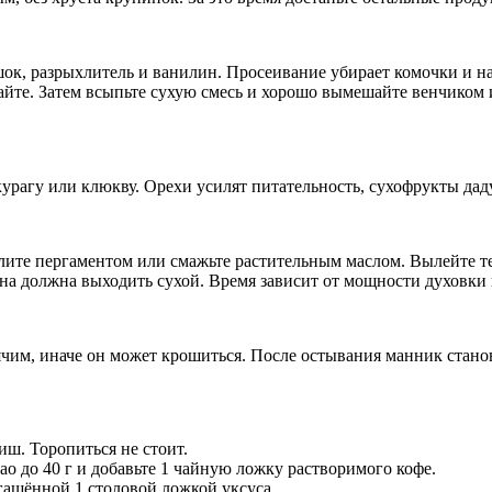
ошок, разрыхлитель и ванилин. Просеивание убирает комочки и 
айте. Затем всыпьте сухую смесь и хорошо вымешайте венчиком 
урагу или клюкву. Орехи усилят питательность, сухофрукты дад
елите пергаментом или смажьте растительным маслом. Вылейте те
на должна выходить сухой. Время зависит от мощности духовки 
чим, иначе он может крошиться. После остывания манник станов
иш. Торопиться не стоит.
о до 40 г и добавьте 1 чайную ложку растворимого кофе.
гашённой 1 столовой ложкой уксуса.