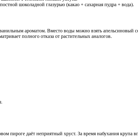
остной шоколадной глазурью (какао + сахарная пудра + вода).
 ванильным ароматом. Вместо воды можно взять апельсиновый со
матривает полного отказа от растительных аналогов.
а.
овом пироге даёт неприятный хруст. За время набухания крупа в