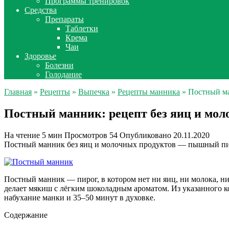
Программы тренировок
Средства
Препараты
Таблетки
Крема
Чаи
Здоровье
Болезни
Голодание
Главная
»
Рецепты
»
Выпечка
»
Рецепты манника
» Постный ма
Постный манник: рецепт без яиц и моло
На чтение
5 мин
Просмотров
54
Опубликовано
20.11.2020
Постный манник без яиц и молочных продуктов — пышный пирог
Постный манник — пирог, в котором нет ни яиц, ни молока, ни
делает мякиш с лёгким шоколадным ароматом. Из указанного к
набухание манки и 35–50 минут в духовке.
Содержание