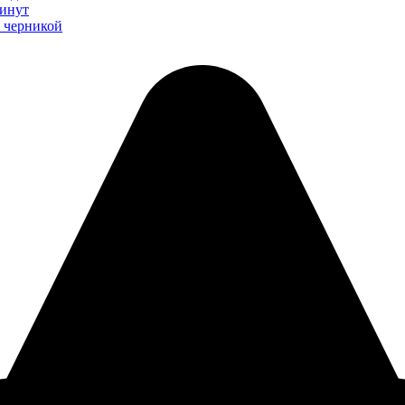
минут
 черникой