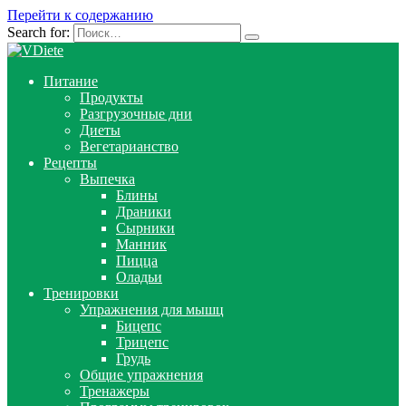
Перейти к содержанию
Search for:
Питание
Продукты
Разгрузочные дни
Диеты
Вегетарианство
Рецепты
Выпечка
Блины
Драники
Сырники
Манник
Пицца
Оладьи
Тренировки
Упражнения для мышц
Бицепс
Трицепс
Грудь
Общие упражнения
Тренажеры