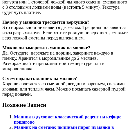
йогурта или 1 столовой ложкой льняного семени, смешанного
с 3 столовыми ложками воды (настоять 5 минут). Текстура
будет чуть плотнее.
Почему у манника трескается верхушка?
Это нормально и не является дефектом. Трещины появляются
из-за разрыхлителя. Если хотите ровную поверхность, смажьте
верх ложкой сметаны перед выпеканием.
Можно ли заморозить манник на молоке?
Да. Остудите, нарежьте на порции, заверните каждую в
плёнку. Хранится в морозильнике до 2 месяцев.
Размораживайте при комнатной температуре или в
микроволновке.
С чем подавать манник на молоке?
Хорошо сочетается со сметаной, ягодным вареньем, свежими
ягодами или тёплым чаем. Можно посыпать сахарной пудрой
перед подачей.
Похожие Записи
Манник в духовке: классический рецепт на кефире
пошагово
Манник на сметане: пышный пирог из манки в