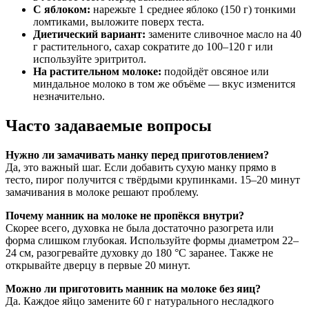
С яблоком:
нарежьте 1 среднее яблоко (150 г) тонкими
ломтиками, выложите поверх теста.
Диетический вариант:
замените сливочное масло на 40
г растительного, сахар сократите до 100–120 г или
используйте эритритол.
На растительном молоке:
подойдёт овсяное или
миндальное молоко в том же объёме — вкус изменится
незначительно.
Часто задаваемые вопросы
Нужно ли замачивать манку перед приготовлением?
Да, это важный шаг. Если добавить сухую манку прямо в
тесто, пирог получится с твёрдыми крупинками. 15–20 минут
замачивания в молоке решают проблему.
Почему манник на молоке не пропёкся внутри?
Скорее всего, духовка не была достаточно разогрета или
форма слишком глубокая. Используйте формы диаметром 22–
24 см, разогревайте духовку до 180 °C заранее. Также не
открывайте дверцу в первые 20 минут.
Можно ли приготовить манник на молоке без яиц?
Да. Каждое яйцо замените 60 г натурального несладкого