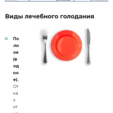
Виды лечебного голодания
По
лн
ое
(в
од
но
е).
От
ка
з
от