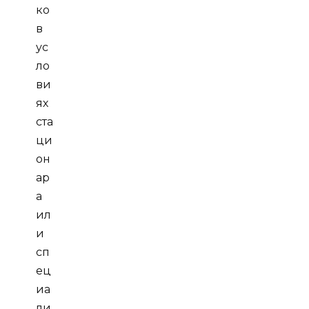
ко
в
ус
ло
ви
ях
ста
ци
он
ар
а
ил
и
сп
ец
иа
ли