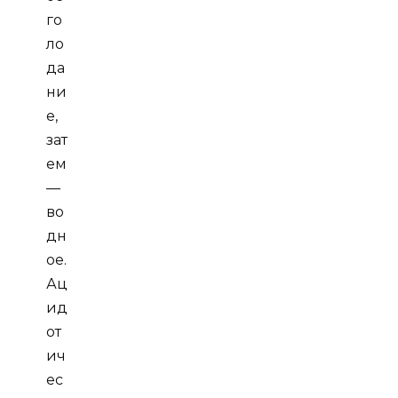
го
ло
да
ни
е,
зат
ем
—
во
дн
ое.
Ац
ид
от
ич
ес