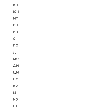
кл
юч
ит
ел
ьн
о
по
д
ме
ди
ци
нс
ки
м
ко
нт