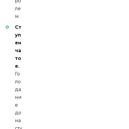
ро
ле
м.
Ст
уп
ен
ча
то
е.
Го
ло
да
ни
е
до
на
сту