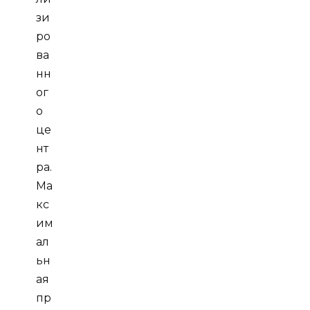
зи
ро
ва
нн
ог
о
це
нт
ра.
Ма
кс
им
ал
ьн
ая
пр