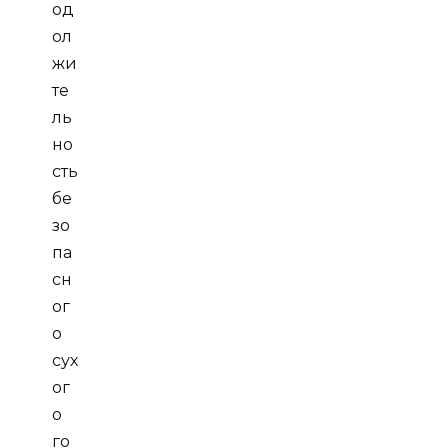
од
ол
жи
те
ль
но
сть
бе
зо
па
сн
ог
о
сух
ог
о
го