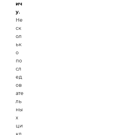
ич
у.
Не
ск
ол
ьк
о
по
сл
ед
ов
ате
ль
ны
х
ци
кл