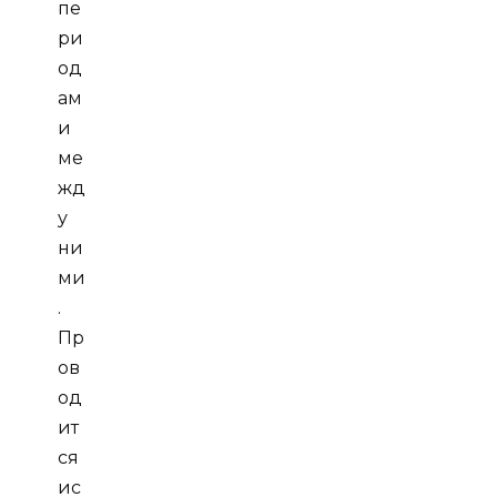
пе
ри
од
ам
и
ме
жд
у
ни
ми
.
Пр
ов
од
ит
ся
ис