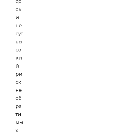
ср
ок
и
не
сут
вы
со
ки
й
ри
ск
не
об
ра
ти
мы
х