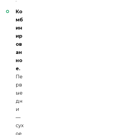
Ко
мб
ин
ир
ов
ан
но
е.
Пе
рв
ые
дн
и
—
сух
ое