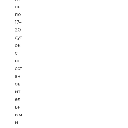
ов
по
17–
20
сут
ок
с
во
сст
ан
ов
ит
ел
ьн
ым
и