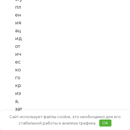
пл
ен
ия
ац
ид
от
ич
ес
ко
го
кр
из
а,
зат
ем
Сайт использует файлы cookie, это необходимо для его
стабильной работы и анализа трафика.
OK
во