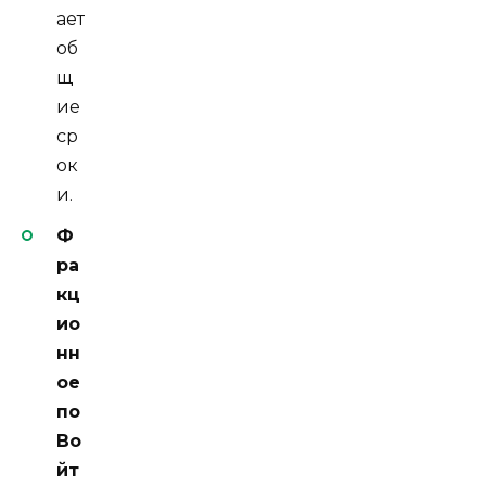
ает
об
щ
ие
ср
ок
и.
Ф
ра
кц
ио
нн
ое
по
Во
йт