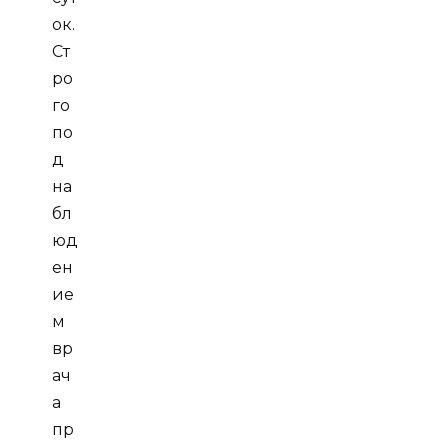
ок.
Ст
ро
го
по
д
на
бл
юд
ен
ие
м
вр
ач
а
пр