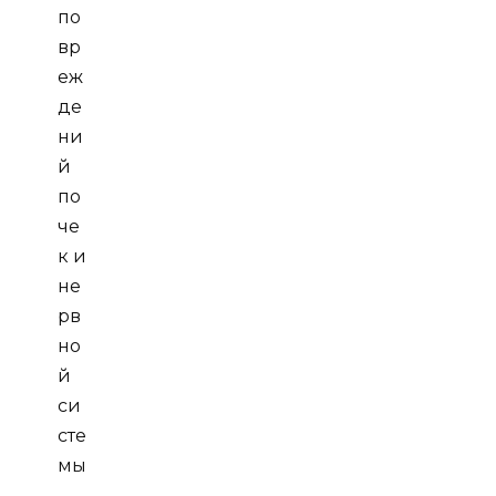
по
вр
еж
де
ни
й
по
че
к и
не
рв
но
й
си
сте
мы
.