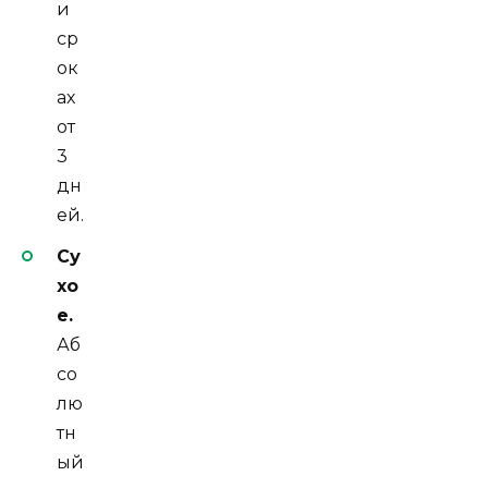
и
ср
ок
ах
от
3
дн
ей.
Су
хо
е.
Аб
со
лю
тн
ый