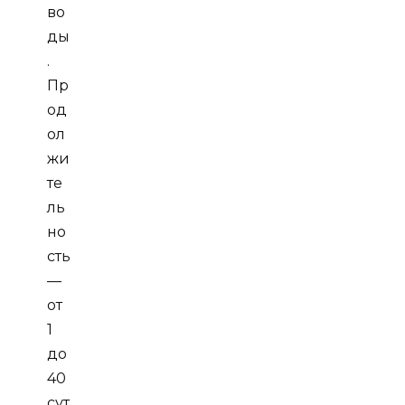
во
ды
.
Пр
од
ол
жи
те
ль
но
сть
—
от
1
до
40
сут