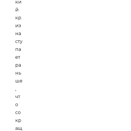
ки
й
кр
из
на
сту
па
ет
ра
нь
ше
,
чт
о
со
кр
ащ