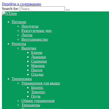
Перейти к содержанию
Search for:
Питание
Продукты
Разгрузочные дни
Диеты
Вегетарианство
Рецепты
Выпечка
Блины
Драники
Сырники
Манник
Пицца
Оладьи
Тренировки
Упражнения для мышц
Бицепс
Трицепс
Грудь
Общие упражнения
Тренажеры