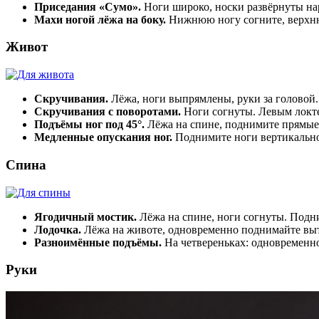
Приседания «Сумо».
Ноги широко, носки развёрнуты нар
Махи ногой лёжа на боку.
Нижнюю ногу согните, верхню
Живот
Скручивания.
Лёжа, ноги выпрямлены, руки за головой.
Скручивания с поворотами.
Ноги согнуты. Левым локтем
Подъёмы ног под 45°.
Лёжа на спине, поднимите прямые н
Медленные опускания ног.
Поднимите ноги вертикально 
Спина
Ягодичный мостик.
Лёжа на спине, ноги согнуты. Подни
Лодочка.
Лёжа на животе, одновременно поднимайте вытя
Разноимённые подъёмы.
На четвереньках: одновременно 
Руки