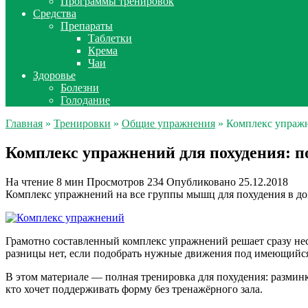
Программы тренировок
Средства
Препараты
Таблетки
Крема
Чаи
Здоровье
Болезни
Голодание
Главная
»
Тренировки
»
Общие упражнения
» Комплекс упражн
Комплекс упражнений для похудения: п
На чтение
8 мин
Просмотров
234
Опубликовано
25.12.2018
Комплекс упражнений на все группы мышц для похудения в дом
Грамотно составленный комплекс упражнений решает сразу нес
разницы нет, если подобрать нужные движения под имеющийся
В этом материале — полная тренировка для похудения: разми
кто хочет поддерживать форму без тренажёрного зала.