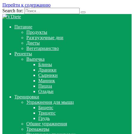
Перейти к содержанию
Search for:
Питание
Продукты
Разгрузочные дни
Диеты
Вегетарианство
Рецепты
Выпечка
Блины
Драники
Сырники
Манник
Пицца
Оладьи
Тренировки
Упражнения для мышц
Бицепс
Трицепс
Грудь
Общие упражнения
Тренажеры