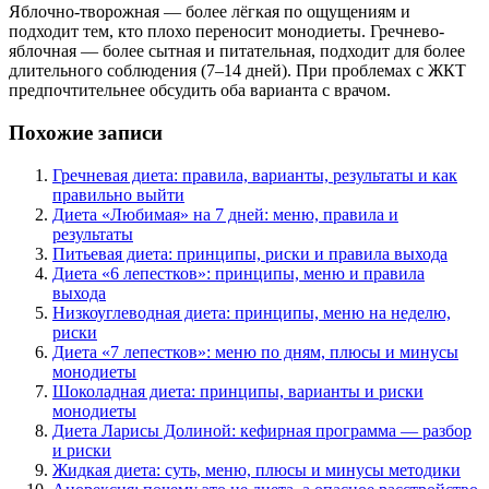
Яблочно-творожная — более лёгкая по ощущениям и
подходит тем, кто плохо переносит монодиеты. Гречнево-
яблочная — более сытная и питательная, подходит для более
длительного соблюдения (7–14 дней). При проблемах с ЖКТ
предпочтительнее обсудить оба варианта с врачом.
Похожие записи
Гречневая диета: правила, варианты, результаты и как
правильно выйти
Диета «Любимая» на 7 дней: меню, правила и
результаты
Питьевая диета: принципы, риски и правила выхода
Диета «6 лепестков»: принципы, меню и правила
выхода
Низкоуглеводная диета: принципы, меню на неделю,
риски
Диета «7 лепестков»: меню по дням, плюсы и минусы
монодиеты
Шоколадная диета: принципы, варианты и риски
монодиеты
Диета Ларисы Долиной: кефирная программа — разбор
и риски
Жидкая диета: суть, меню, плюсы и минусы методики