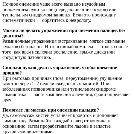
Ночное онемение чаще всего вызвано неудобным
положением руки во сне (передавливание сосудов) или
туннельным синдромом запястья. Если это происходит
систематически — обратитесь к неврологу.
Можно ли делать упражнения при онемении пальцев без
диагноза?
Разминочные упражнения (встряхивание, мягкое сжимание
кулаков) безопасны. Интенсивный комплекс — только после
того, как врач исключил воспаление, грыжу диска или
сосудистую патологию.
Сколько нужно делать упражнений, чтобы онемение
прошло?
При бытовых причинах (поза, переутомление) улучшение
заметно через 1–2 недели ежедневных занятий. При
заболеваниях позвоночника или туннельном синдроме
гимнастика — часть комплексного лечения, сроки определяет
врач.
Помогает ли массаж при онемении пальцев?
Да, самомассаж кистей усиливает кровоток и дополняет
гимнастику. Разминайте каждый палец от кончика к
основанию, затем прорабатывайте ладонь и запястье
круговыми движениями.