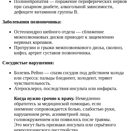
Полинейропатия — поражение периферических нервов
при сахарном диабете, алкогольной зависимости,
дефиците витаминов группы B.
Заболевания позвоночника:
Остеохондроз шейного отдела — сближение
межпозвонковых дисков приводит к защемлению
нервных корешков.
Протрузии и грыжи межпозвонкового диска, сколиоз,
кифоз, артрит суставов позвоночника.
Сосудистые нарушения:
Болезнь Рейно — спазм сосудов под действием холода
или стресса: пальцы бледнеют, холодеют, теряют
чувствительность.
Атеросклероз, последствия инсульта или инфаркта.
Когда нужно срочно к врачу.
Немедленно
обратитесь за медицинской помощью, если
онемение сопровождается болью, слабостью руки,
нарушением речи, асимметрией лица,
головокружением или появилось после травмы.
Это могут быть признаки инсульта или серьёзного
неврологического расстройства.