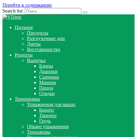
Перейти к содержанию
Search for:
Питание
Продукты
Разгрузочные дни
Диеты
Вегетарианство
Рецепты
Выпечка
Блины
Драники
Сырники
Манник
Пицца
Оладьи
Тренировки
Упражнения для мышц
Бицепс
Трицепс
Грудь
Общие упражнения
Тренажеры