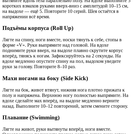
вытяните вдоль тела параллельно полу. На вдохе выполните 5
коротких взмахов руками вверх-вниз с амплитудой 10–15 см,
на выдохе — ещё 5. Повторите 10 серий. Шея остаётся в
напряжении всё время.
Подъёмы корпуса (Roll Up)
Лягте на спину, ноги вместе, носки тянуть к себе, стопы в
форме «V». Руки выпрямите над головой. На вдохе
поднимите руки вверх, на выдохе плавно скрутите корпус
вперёд, тянясь к ногам. Зафиксируйтесь на 2 секунды. На
вдохе медленно опустите спину на пол, выдохом уведите
руки за голову. Повторите 8–10 раз.
Махи ногами на боку (Side Kick)
Лягте на бок, живот втянут, нижняя нога плотно прижата к
полу и напряжена. Верхнюю ногу полностью выпрямите. На
вдохе сделайте мах вперёд, на выдохе медленно верните
назад. Выполните 10–12 повторений, затем смените сторону.
Плавание (Swimming)
Лягте на живот, руки вытянуты вперёд, ноги вместе.