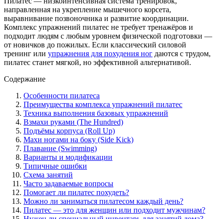
Пилатес — низкоинтенсивная система тренировок,
направленная на укрепление мышечного корсета,
выравнивание позвоночника и развитие координации.
Комплекс упражнений пилатес не требует тренажёров и
подходит людям с любым уровнем физической подготовки —
от новичков до пожилых. Если классический силовой
тренинг или
упражнения для похудения ног
даются с трудом,
пилатес станет мягкой, но эффективной альтернативой.
Содержание
Особенности пилатеса
Преимущества комплекса упражнений пилатес
Техника выполнения базовых упражнений
Взмахи руками (The Hundred)
Подъёмы корпуса (Roll Up)
Махи ногами на боку (Side Kick)
Плавание (Swimming)
Варианты и модификации
Типичные ошибки
Схема занятий
Часто задаваемые вопросы
Помогает ли пилатес похудеть?
Можно ли заниматься пилатесом каждый день?
Пилатес — это для женщин или подходит мужчинам?
Нужен ли специальный инвентарь для занятий дома?