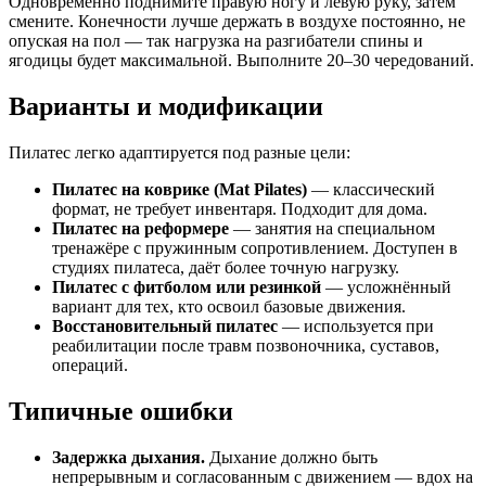
Одновременно поднимите правую ногу и левую руку, затем
смените. Конечности лучше держать в воздухе постоянно, не
опуская на пол — так нагрузка на разгибатели спины и
ягодицы будет максимальной. Выполните 20–30 чередований.
Варианты и модификации
Пилатес легко адаптируется под разные цели:
Пилатес на коврике (Mat Pilates)
— классический
формат, не требует инвентаря. Подходит для дома.
Пилатес на реформере
— занятия на специальном
тренажёре с пружинным сопротивлением. Доступен в
студиях пилатеса, даёт более точную нагрузку.
Пилатес с фитболом или резинкой
— усложнённый
вариант для тех, кто освоил базовые движения.
Восстановительный пилатес
— используется при
реабилитации после травм позвоночника, суставов,
операций.
Типичные ошибки
Задержка дыхания.
Дыхание должно быть
непрерывным и согласованным с движением — вдох на