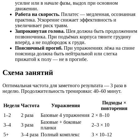
усилие или в начале фазы, выдох при основном
движении.
Работа на скорость.
Пилатес — медленная, осознанная
практика. Ускорение снижает эффективность и
увеличивает риск травм.
Запрокинутая голова.
Шея должна быть продолжением
позвоночника. При подъёмах корпуса тяните грудину
вперёд, а не подбородок к груди.
Поясничный прогиб.
При упражнениях лёжа на спине
поясница должна быть нейтральной или слегка
прижатой к полу — не в прогибе.
Схема занятий
Оптимальная частота для заметного результата — 3 раза в
неделю. Продолжительность тренировки: 40–60 минут.
Подходы ×
Неделя
Частота
Упражнения
повторения
1–2
2 раза
Базовые 4 упражнения
2 × 8–10
Базовые + боковые
3–4
3 раза
2–3 × 10
планки
5+
3–4 раза
Полный комплекс
3 × 10–12