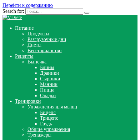
Перейти к содержанию
Search for:
Питание
Продукты
Разгрузочные дни
Диеты
Вегетарианство
Рецепты
Выпечка
Блины
Драники
Сырники
Манник
Пицца
Оладьи
Тренировки
Упражнения для мышц
Бицепс
Трицепс
Грудь
Общие упражнения
Тренажеры